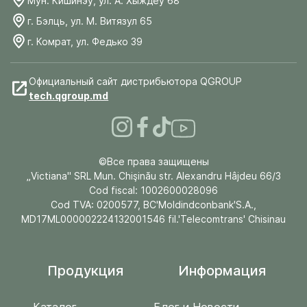
Мун. Кишинэу, ул. А. Хыждеу 68
г. Бэлць, ул. М. Витязул 65
г. Комрат, ул. Федько 39
Официальный сайт дистрибьютора QGROUP
tech.qgroup.md
©Все права защищены
„Victiana" SRL Mun. Chişinău str. Alexandru Hâjdeu 66/3
Cod fiscal: 1002600028096
Cod TVA: 0200577, BC'Moldindconbank'S.A.,
MD17ML000002224132001546 fil.'Telecomtrans' Chisinau
Продукция
Информация