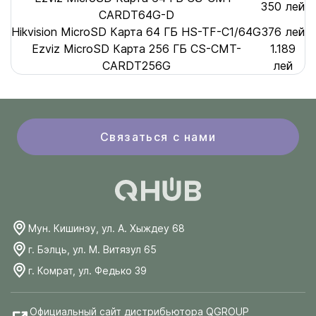
350 лей
CARDT64G-D
Hikvision MicroSD Карта 64 ГБ HS-TF-C1/64G
376 лей
Ezviz MicroSD Карта 256 ГБ CS-CMT-
1.189
CARDT256G
лей
Связаться с нами
Мун. Кишинэу, ул. А. Хыждеу 68
г. Бэлць, ул. М. Витязул 65
г. Комрат, ул. Федько 39
Официальный сайт дистрибьютора QGROUP