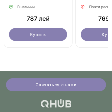
В наличии
Почти распр
787 лей
769 
Купить
Куп
Связаться с нами