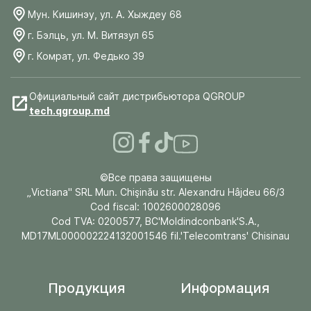
Мун. Кишинэу, ул. А. Хыждеу 68
г. Бэлць, ул. М. Витязул 65
г. Комрат, ул. Федько 39
Официальный сайт дистрибьютора QGROUP
tech.qgroup.md
©Все права защищены
„Victiana" SRL Mun. Chişinău str. Alexandru Hâjdeu 66/3
Cod fiscal: 1002600028096
Cod TVA: 0200577, BC'Moldindconbank'S.A.,
MD17ML000002224132001546 fil.'Telecomtrans' Chisinau
Продукция
Информация