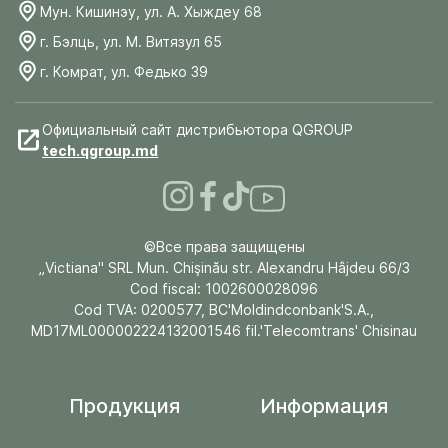
Мун. Кишинэу, ул. А. Хыждеу 68
г. Бэлць, ул. М. Витязул 65
г. Комрат, ул. Федько 39
Официальный сайт дистрибьютора QGROUP
tech.qgroup.md
©Все права защищены
„Victiana" SRL Mun. Chişinău str. Alexandru Hâjdeu 66/3
Cod fiscal: 1002600028096
Cod TVA: 0200577, BC'Moldindconbank'S.A.,
MD17ML000002224132001546 fil.'Telecomtrans' Chisinau
Продукция
Информация