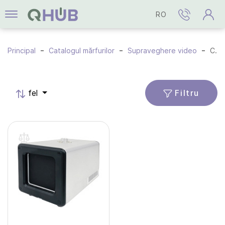
RO
Principal
Catalogul mărfurilor
Supraveghere video
Camere termice
Filtru
fel