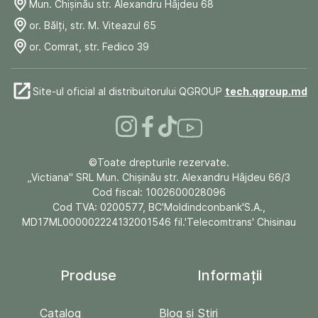
Mun. Chişinău str. Alexandru Hâjdeu 68
or. Bălți, str. M. Viteazul 65
or. Comrat, str. Fedico 39
Site-ul oficial al distribuitorului QGROUP
tech.qgroup.md
©Toate drepturile rezervate.
„Victiana" SRL Mun. Chişinău str. Alexandru Hâjdeu 66/3
Cod fiscal: 1002600028096
Cod TVA: 0200577, BC'Moldindconbank'S.A.,
MD17ML000002224132001546 fil.'Telecomtrans' Chisinau
Produse
Informații
Catalog
Blog și Stiri