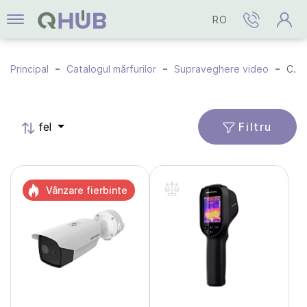
RO
Principal
Catalogul mărfurilor
Supraveghere video
Camere termice
Filtru
fel
Vânzare fierbinte