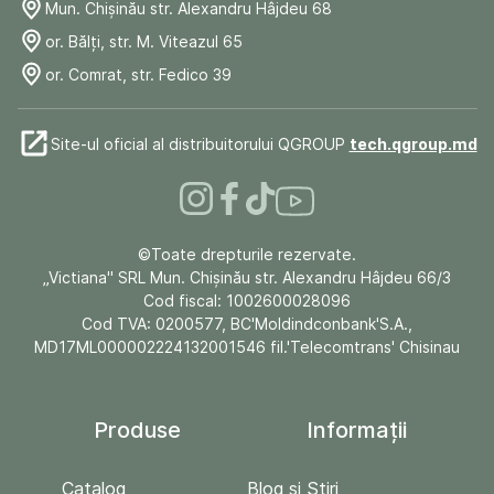
Mun. Chişinău str. Alexandru Hâjdeu 68
or. Bălți, str. M. Viteazul 65
or. Comrat, str. Fedico 39
Site-ul oficial al distribuitorului QGROUP
tech.qgroup.md
©Toate drepturile rezervate.
„Victiana" SRL Mun. Chişinău str. Alexandru Hâjdeu 66/3
Cod fiscal: 1002600028096
Cod TVA: 0200577, BC'Moldindconbank'S.A.,
MD17ML000002224132001546 fil.'Telecomtrans' Chisinau
Produse
Informații
Catalog
Blog și Stiri