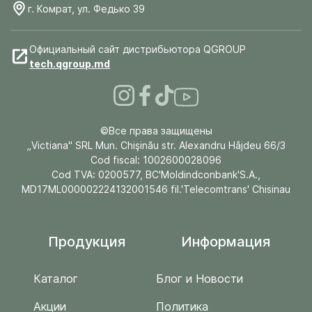
г. Комрат, ул. Федько 39
Официальный сайт дистрибьютора QGROUP
tech.qgroup.md
©Все права защищены
„Victiana" SRL Mun. Chişinău str. Alexandru Hâjdeu 66/3
Cod fiscal: 1002600028096
Cod TVA: 0200577, BC'Moldindconbank'S.A.,
MD17ML000002224132001546 fil.'Telecomtrans' Chisinau
Продукция
Информация
Каталог
Блог и Новости
Акции
Политика