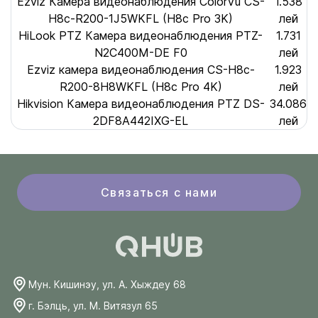
Ezviz Камера видеонаблюдения ColorVu CS-
1.538
H8c-R200-1J5WKFL (H8c Pro 3K)
лей
HiLook PTZ Камера видеонаблюдения PTZ-
1.731
N2C400M-DE F0
лей
Ezviz камера видеонаблюдения CS-H8c-
1.923
R200-8H8WKFL (H8c Pro 4K)
лей
Hikvision Камера видеонаблюдения PTZ DS-
34.086
2DF8A442IXG-EL
лей
Связаться с нами
Мун. Кишинэу, ул. А. Хыждеу 68
г. Бэлць, ул. М. Витязул 65