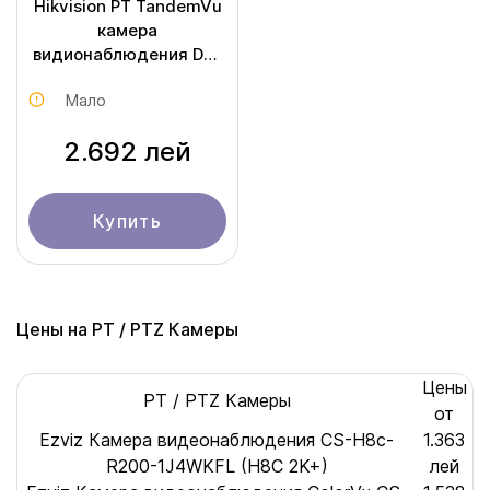
Hikvision PT TandemVu
камера
видионаблюдения DS-
2SE2C400MWG-E/14
Мало
2.692 лей
Купить
Цены на PT / PTZ Камеры
Цены
PT / PTZ Камеры
от
Ezviz Камера видеонаблюдения CS-H8c-
1.363
R200-1J4WKFL (H8С 2K+)
лей