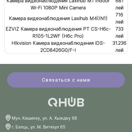
Камера видеонаблюдения Laxihub M1 Indoor
681
Wi-Fi 1080P Mini Camera
лей
716
Камера видеонаблюдения Laxihub M4(IN1)
лей
EZVIZ Камера видеонаблюдения PT CS-H6c-
733
R105-1L2WF (H6c Pro)
лей
HIkvision Камера видеонаблюдения iDS-
31.236
2CD8426G0/F-I
лей
Связаться с нами
Мун. Кишинэу, ул. А. Хыждеу 68
г. Бэлць, ул. М. Витязул 65