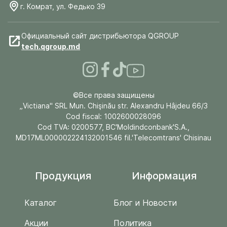
г. Комрат, ул. Федько 39
Официальный сайт дистрибьютора QGROUP
tech.qgroup.md
©Все права защищены
„Victiana" SRL Mun. Chişinău str. Alexandru Hâjdeu 66/3
Cod fiscal: 1002600028096
Cod TVA: 0200577, BC'Moldindconbank'S.A.,
MD17ML000002224132001546 fil.'Telecomtrans' Chisinau
Продукция
Информация
Каталог
Блог и Новости
Акции
Политика