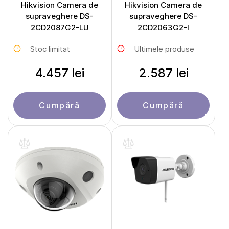
Hikvision Camera de
Hikvision Camera de
supraveghere DS-
supraveghere DS-
2CD2087G2-LU
2CD2063G2-I
Stoc limitat
Ultimele produse
4.457 lei
2.587 lei
Cumpără
Cumpără