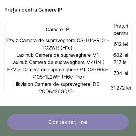
Prețuri pentru Camere IP
Prețuri
Camere IP
pentru
Ezviz Camera de supraveghere CS-H1c-R101-
612 lei
1G2WR (H1c)
Laxihub Camera de supraveghere M1
682 lei
Laxihub Camera de supraveghere M4(IN1)
717 lei
EZVIZ Camera de supraveghere PT CS-H6c-
734 lei
R105-1L2WF (H6c Pro)
Hikvision Camera de supraveghere iDS-
31.272 lei
2CD8426G0/F-I
Contactați-ne