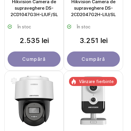
Hikvision Camera de
Hikvision Camera de
supraveghere DS-
supraveghere DS-
2CD1047G3H-LIUF/SL
2CD2047G2H-LIU/SL
În stoc
În stoc
2.535 lei
3.251 lei
Cumpără
Cumpără
Vânzare fierbinte