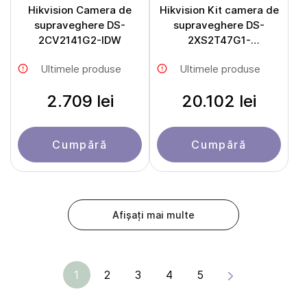
Hikvision Camera de
Hikvision Kit camera de
supraveghere DS-
supraveghere DS-
2CV2141G2-IDW
2XS2T47G1-
LDH/4G/C18S40 cu
Ultimele produse
Ultimele produse
panou solar
2.709 lei
20.102 lei
Cumpără
Cumpără
Afișați mai multe
1
2
3
4
5