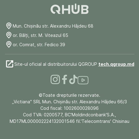
Mun. Chişinău str. Alexandru Hâjdeu 68
or. Bălți, str. M. Viteazul 65
or. Comrat, str. Fedico 39
Site-ul oficial al distribuitorului QGROUP
tech.qgroup.md
©Toate drepturile rezervate.
„Victiana" SRL Mun. Chişinău str. Alexandru Hâjdeu 66/3
Cod fiscal: 1002600028096
Cod TVA: 0200577, BC'Moldindconbank'S.A.,
MD17ML000002224132001546 fil.'Telecomtrans' Chisinau