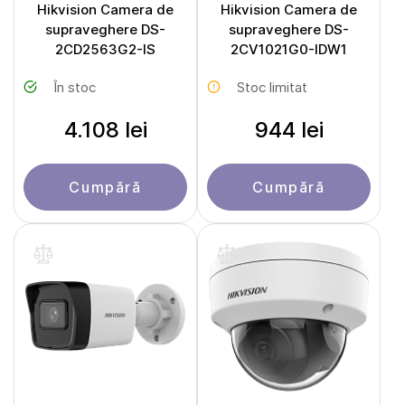
Hikvision Camera de
Hikvision Camera de
supraveghere DS-
supraveghere DS-
2CD2563G2-IS
2CV1021G0-IDW1
În stoc
Stoc limitat
4.108 lei
944 lei
Cumpără
Cumpără