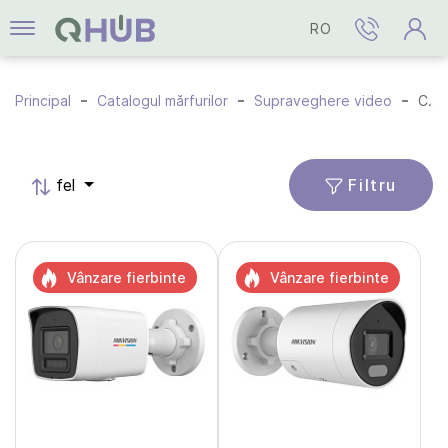
RO
Principal
Catalogul mărfurilor
Supraveghere video
Camere IP
Filtru
fel
Vânzare fierbinte
Vânzare fierbinte