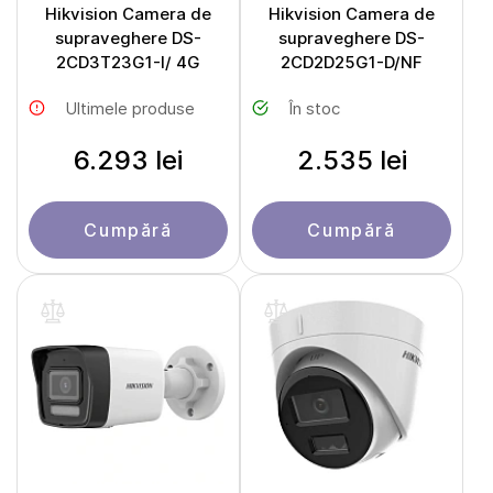
Hikvision Camera de
Hikvision Camera de
supraveghere DS-
supraveghere DS-
2CD3T23G1-I/ 4G
2CD2D25G1-D/NF
Ultimele produse
În stoc
6.293 lei
2.535 lei
Cumpără
Cumpără