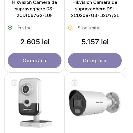
Hikvision Camera de
Hikvision Camera de
supraveghere DS-
supraveghere DS-
2CD1067G2-LUF
2CD2087G3-LI2UY/SL
În stoc
Stoc limitat
2.605 lei
5.157 lei
Cumpără
Cumpără