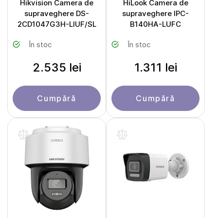
Hikvision Camera de
HiLook Camera de
supraveghere DS-
supraveghere IPC-
2CD1047G3H-LIUF/SL
B140HA-LUFC
În stoc
În stoc
2.535 lei
1.311 lei
Cumpără
Cumpără