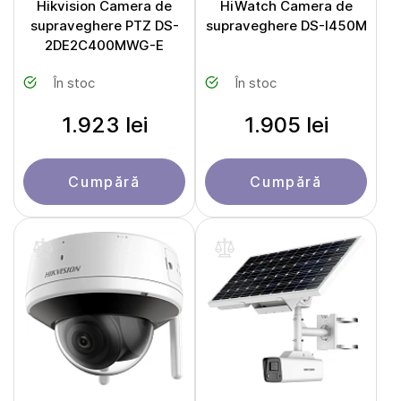
Hikvision Camera de
HiWatch Camera de
supraveghere PTZ DS-
supraveghere DS-I450M
2DE2C400MWG-E
În stoc
În stoc
1.923 lei
1.905 lei
Cumpără
Cumpără