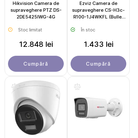
Hikvision Camera de
Ezviz Camera de
supraveghere PTZ DS-
supraveghere CS-H3c-
2DE5425IWG-4G
R100-1J4WKFL (Bullet
4Mpx 2,8mm)
Stoc limitat
În stoc
12.848 lei
1.433 lei
Cumpără
Cumpără