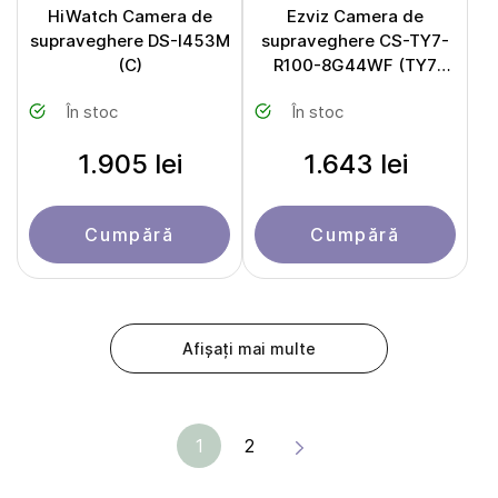
HiWatch Сamera de
Ezviz Camera de
supraveghere DS-I453M
supraveghere CS-TY7-
(C)
R100-8G44WF (TY7
Dual 2K⁺)
În stoc
În stoc
1.905 lei
1.643 lei
Cumpără
Cumpără
Afișați mai multe
1
2