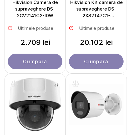
Hikvision Camera de
Hikvision Kit camera de
supraveghere DS-
supraveghere DS-
2CV2141G2-IDW
2XS2T47G1-
LDH/4G/C18S40 cu
Ultimele produse
Ultimele produse
panou solar
2.709 lei
20.102 lei
Cumpără
Cumpără