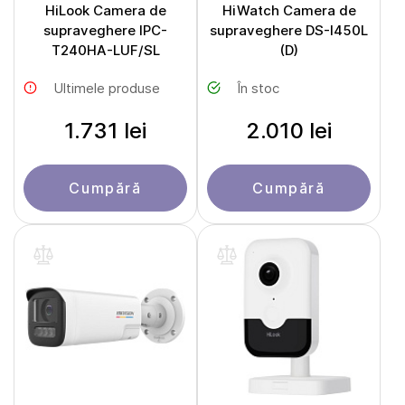
HiLook Camera de
HiWatch Camera de
supraveghere IPC-
supraveghere DS-I450L
T240HA-LUF/SL
(D)
Ultimele produse
În stoc
1.731 lei
2.010 lei
Cumpără
Cumpără