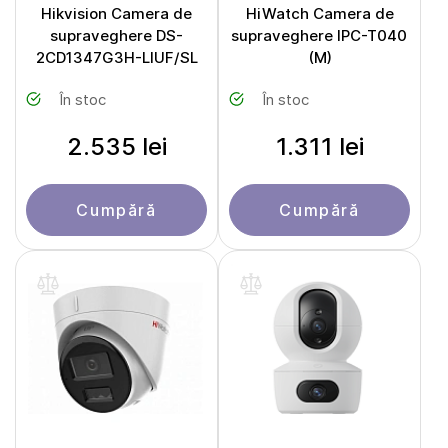
Hikvision Camera de
HiWatch Camera de
supraveghere DS-
supraveghere IPC-T040
2CD1347G3H-LIUF/SL
(M)
În stoc
În stoc
2.535 lei
1.311 lei
Cumpără
Cumpără