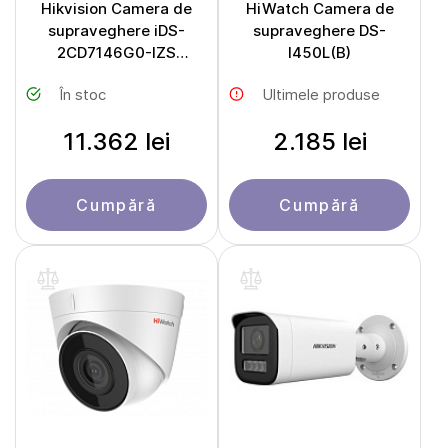
Hikvision Camera de
HiWatch Camera de
supraveghere iDS-
supraveghere DS-
2CD7146G0-IZS
I450L(B)
DeepinView
În stoc
Ultimele produse
11.362 lei
2.185 lei
Cumpără
Cumpără