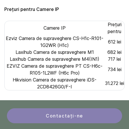
Prețuri pentru Camere IP
Prețuri
Camere IP
pentru
Ezviz Camera de supraveghere CS-H1c-R101-
612 lei
1G2WR (H1c)
Laxihub Camera de supraveghere M1
682 lei
Laxihub Camera de supraveghere M4(IN1)
717 lei
EZVIZ Camera de supraveghere PT CS-H6c-
734 lei
R105-1L2WF (H6c Pro)
Hikvision Camera de supraveghere iDS-
31.272 lei
2CD8426G0/F-I
Contactați-ne