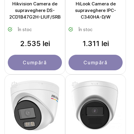
Hikvision Camera de
HiLook Camera de
supraveghere DS-
supraveghere IPC-
2CD1B47G2H-LIUF/SRB
C340HA-D/W
În stoc
În stoc
2.535 lei
1.311 lei
Cumpără
Cumpără