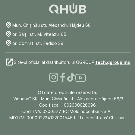
Mun. Chişinău str. Alexandru Hâjdeu 68
or. Bălți, str. M. Viteazul 65
or. Comrat, str. Fedico 39
Site-ul oficial al distribuitorului QGROUP
tech.qgroup.md
©Toate drepturile rezervate.
„Victiana" SRL Mun. Chişinău str. Alexandru Hâjdeu 66/3
Cod fiscal: 1002600028096
Cod TVA: 0200577, BC'Moldindconbank'S.A.,
MD17ML000002224132001546 fil.'Telecomtrans' Chisinau