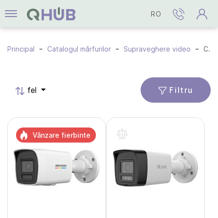
RO
Principal
Catalogul mărfurilor
Supraveghere video
Camere IP
Filtru
fel
Vânzare fierbinte