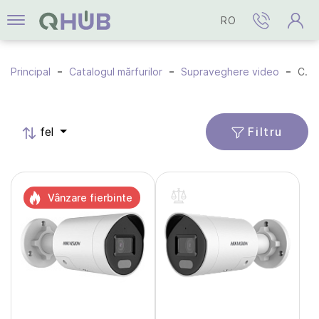
RO
Principal
Catalogul mărfurilor
Supraveghere video
Camere IP
Filtru
fel
Vânzare fierbinte