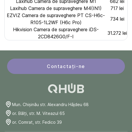
Laxihub Camera de supraveghere M1
682 lei
Laxihub Camera de supraveghere M4(IN1)
717 lei
EZVIZ Camera de supraveghere PT CS-H6c-
734 lei
R105-1L2WF (H6c Pro)
Hikvision Camera de supraveghere iDS-
31.272 lei
2CD8426G0/F-I
Contactați-ne
Mun. Chişinău str. Alexandru Hâjdeu 68
or. Bălți, str. M. Viteazul 65
or. Comrat, str. Fedico 39