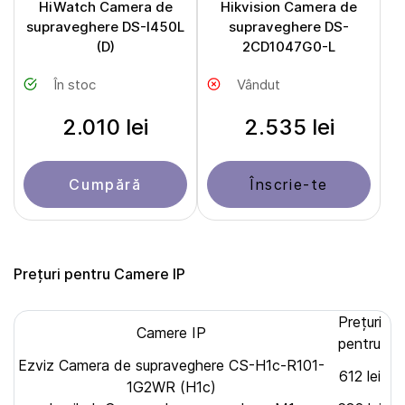
HiWatch Camera de
Hikvision Camera de
supraveghere DS-I450L
supraveghere DS-
(D)
2CD1047G0-L
În stoc
Vândut
2.010 lei
2.535 lei
Cumpără
Înscrie-te
Prețuri pentru Camere IP
Prețuri
Camere IP
pentru
Ezviz Camera de supraveghere CS-H1c-R101-
612 lei
1G2WR (H1c)