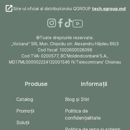
Site-ul oficial al distribuitorului QGROUP
tech.qgroup.md
©Toate drepturile rezervate.
„Victiana" SRL Mun. Chişinău str. Alexandru Hâjdeu 66/3
Cod fiscal: 1002600028096
Cod TVA: 0200577, BC'Moldindconbank'S.A.,
MD17ML000002224132001546 fil.'Telecomtrans' Chisinau
Produse
Informații
Catalog
Blog și Stiri
Promoții
Politica de
confidențialitate
Soluții
Politica de retur si schimb