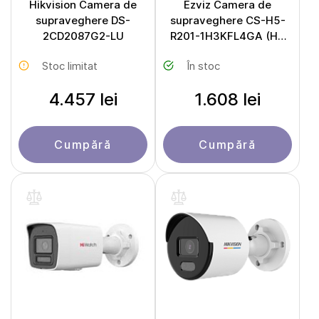
Hikvision Camera de
Ezviz Camera de
supraveghere DS-
supraveghere CS-H5-
2CD2087G2-LU
R201-1H3KFL4GA (H5
4G)
Stoc limitat
În stoc
4.457 lei
1.608 lei
Cumpără
Cumpără