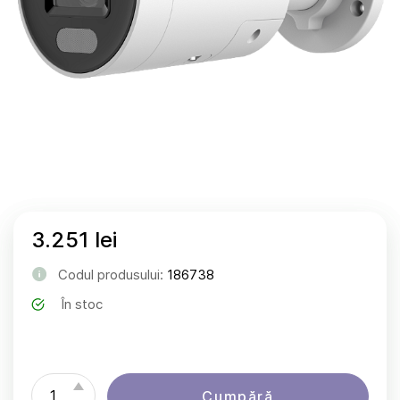
3.251 lei
Codul produsului:
186738
În stoc
Cumpără