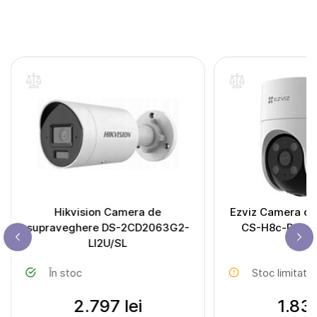
Hikvision Camera de
Ezviz Camera de
supraveghere DS-2CD2063G2-
CS-H8c-R200
LI2U/SL
(H8c 
În stoc
Stoc limitat
2.797 lei
1.835