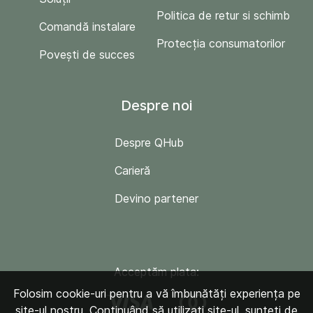
Politica de retur si schimb
Comandă instalare
Protecția consumatorilor
Povești de succes
Despre noi
Despre QHub
Carieră
Devino partener
Acceptăm plata:
Folosim cookie-uri pentru a vă îmbunătăți experiența pe
site-ul nostru. Continuând să utilizați site-ul, sunteți de