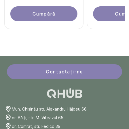
Cumpără
Cump
Contactați-ne
Mun. Chişinău str. Alexandru Hâjdeu 68
or. Bălți, str. M. Viteazul 65
or. Comrat, str. Fedico 39