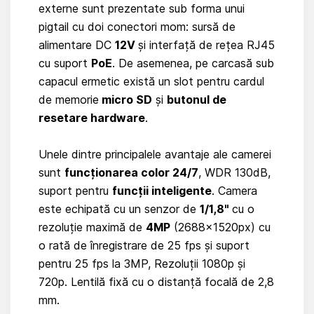
externe sunt prezentate sub forma unui
pigtail cu doi conectori mom: sursă de
alimentare DC
12V
și interfață de rețea RJ45
cu suport
PoE
. De asemenea, pe carcasă sub
capacul ermetic există un slot pentru cardul
de memorie
micro SD
și
butonul de
resetare hardware
.
Unele dintre principalele avantaje ale camerei
sunt
funcționarea color 24/7
, WDR 130dB,
suport pentru
funcții inteligente
. Camera
este echipată cu un senzor de
1/1,8"
cu o
rezoluție maximă de
4MP
(2688x1520px) cu
o rată de înregistrare de 25 fps și suport
pentru 25 fps la 3MP, Rezoluții 1080p și
720p. Lentilă fixă ​​cu o distanță focală de 2,8
mm.