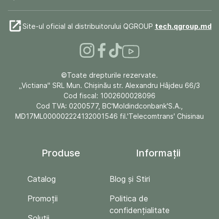
Site-ul oficial al distribuitorului QGROUP
tech.qgroup.md
©Toate drepturile rezervate.
„Victiana" SRL Mun. Chişinău str. Alexandru Hâjdeu 66/3
Cod fiscal: 1002600028096
Cod TVA: 0200577, BC'Moldindconbank'S.A.,
MD17ML000002224132001546 fil.'Telecomtrans' Chisinau
Produse
Informații
Catalog
Blog și Stiri
Promoții
Politica de
confidențialitate
Soluții