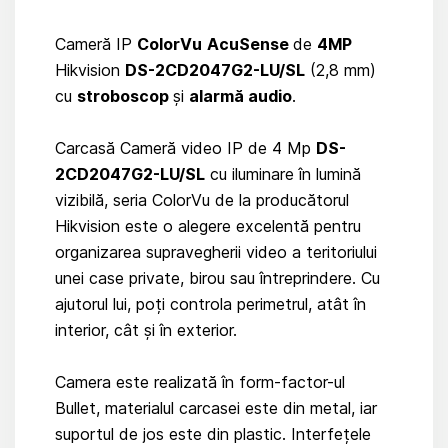
Cameră IP
ColorVu
АcuSense
de
4MP
Hikvision
DS-2CD2047G2-LU/SL
(2,8 mm)
cu
stroboscop
și
alarmă audio
.
Carcasă Cameră video IP de 4 Mp
DS-
2CD2047G2-LU/SL
cu iluminare în lumină
vizibilă, seria ColorVu de la producătorul
Hikvision este o alegere excelentă pentru
organizarea supravegherii video a teritoriului
unei case private, birou sau întreprindere. Cu
ajutorul lui, poți controla perimetrul, atât în ​​
interior, cât și în exterior.
Camera este realizată în form-factor-ul
Bullet, materialul carcasei este din metal, iar
suportul de jos este din plastic. Interfețele