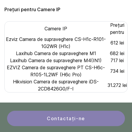
Prețuri pentru Camere IP
Prețuri
Camere IP
pentru
Ezviz Camera de supraveghere CS-H1c-R101-
612 lei
1G2WR (H1c)
Laxihub Camera de supraveghere M1
682 lei
Laxihub Camera de supraveghere M4(IN1)
717 lei
EZVIZ Camera de supraveghere PT CS-H6c-
734 lei
R105-1L2WF (H6c Pro)
Hikvision Camera de supraveghere iDS-
31.272 lei
2CD8426G0/F-I
Contactați-ne