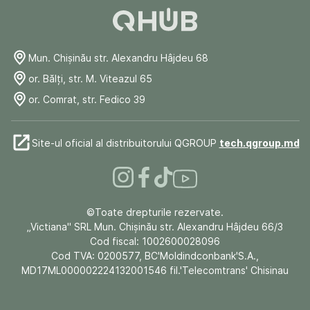
Mun. Chişinău str. Alexandru Hâjdeu 68
or. Bălți, str. M. Viteazul 65
or. Comrat, str. Fedico 39
Site-ul oficial al distribuitorului QGROUP
tech.qgroup.md
©Toate drepturile rezervate.
„Victiana" SRL Mun. Chişinău str. Alexandru Hâjdeu 66/3
Cod fiscal: 1002600028096
Cod TVA: 0200577, BC'Moldindconbank'S.A.,
MD17ML000002224132001546 fil.'Telecomtrans' Chisinau