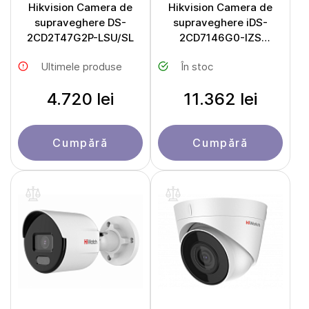
Hikvision Camera de
Hikvision Camera de
supraveghere DS-
supraveghere iDS-
2CD2T47G2P-LSU/SL
2CD7146G0-IZS
DeepinView
Ultimele produse
În stoc
4.720 lei
11.362 lei
Cumpără
Cumpără