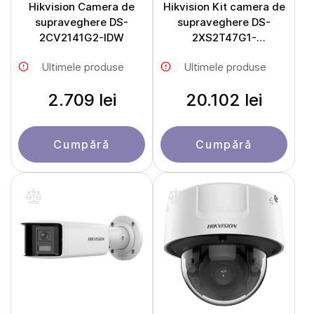
Hikvision Camera de
Hikvision Kit camera de
supraveghere DS-
supraveghere DS-
2CV2141G2-IDW
2XS2T47G1-
LDH/4G/C18S40 cu
Ultimele produse
Ultimele produse
panou solar
2.709 lei
20.102 lei
Cumpără
Cumpără