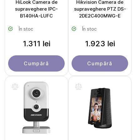
HiLook Camera de
Hikvision Camera de
supraveghere IPC-
supraveghere PTZ DS-
B140HA-LUFC
2DE2C400MWG-E
În stoc
În stoc
1.311 lei
1.923 lei
Cumpără
Cumpără