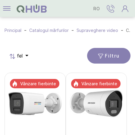
RO
Principal
Catalogul mărfurilor
Supraveghere video
Camere IP
Filtru
fel
Vânzare fierbinte
Vânzare fierbinte