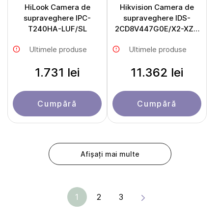
HiLook Camera de
Hikvision Camera de
supraveghere IPC-
supraveghere IDS-
T240HA-LUF/SL
2CD8V447G0E/X2-XZS
(4-6mm/4-6mm)
Ultimele produse
Ultimele produse
1.731 lei
11.362 lei
Cumpără
Cumpără
Afișați mai multe
1
2
3