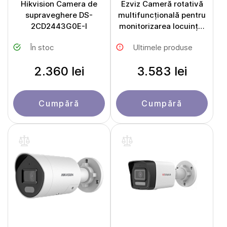
Hikvision Camera de
Ezviz Cameră rotativă
supraveghere DS-
multifuncțională pentru
2CD2443G0E-I
monitorizarea locuinței
CS-S10-R101-1M4WFK
În stoc
Ultimele produse
(S10)
2.360 lei
3.583 lei
Cumpără
Cumpără