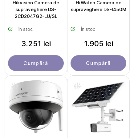
Hikvision Camera de
HiWatch Camera de
supraveghere DS-
supraveghere DS-I450M
2CD2047G2-LU/SL
În stoc
În stoc
3.251 lei
1.905 lei
Cumpără
Cumpără