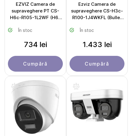
EZVIZ Camera de
Ezviz Camera de
supraveghere PT CS-
supraveghere CS-H3c-
H6c-R105-1L2WF (H6c
R100-1J4WKFL (Bullet
Pro)
4Mpx 2,8mm)
În stoc
În stoc
734 lei
1.433 lei
Cumpără
Cumpără