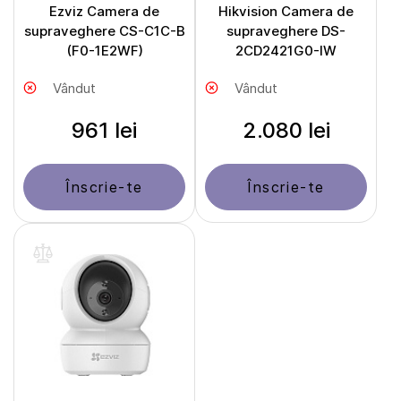
Ezviz Camera de
Hikvision Camera de
supraveghere CS-C1C-B
supraveghere DS-
(F0-1E2WF)
2CD2421G0-IW
Vândut
Vândut
961 lei
2.080 lei
Înscrie-te
Înscrie-te