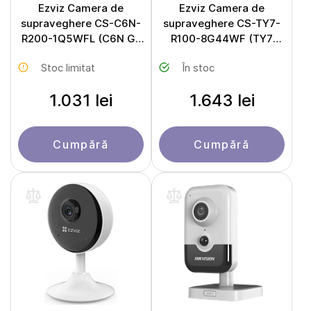
Ezviz Camera de
Ezviz Camera de
supraveghere CS-C6N-
supraveghere CS-TY7-
R200-1Q5WFL (C6N G1
R100-8G44WF (TY7
3K)
Dual 2K⁺)
Stoc limitat
În stoc
1.031 lei
1.643 lei
Cumpără
Cumpără