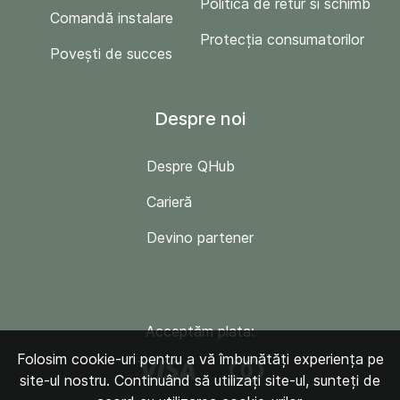
Politica de retur si schimb
Comandă instalare
Protecția consumatorilor
Povești de succes
Despre noi
Despre QHub
Carieră
Devino partener
Acceptăm plata:
Folosim cookie-uri pentru a vă îmbunătăți experiența pe
site-ul nostru. Continuând să utilizați site-ul, sunteți de