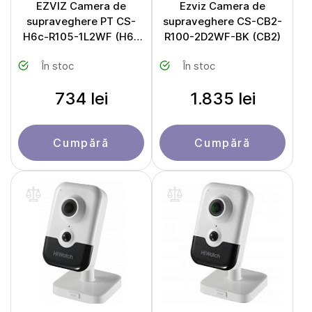
EZVIZ Camera de
Ezviz Camera de
supraveghere PT CS-
supraveghere CS-CB2-
H6c-R105-1L2WF (H6c
R100-2D2WF-BK (CB2)
Pro)
În stoc
În stoc
734 lei
1.835 lei
Cumpără
Cumpără