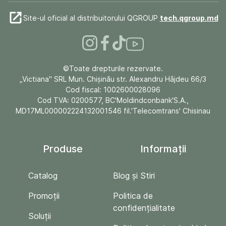
Site-ul oficial al distribuitorului QGROUP
tech.qgroup.md
©Toate drepturile rezervate.
„Victiana" SRL Mun. Chişinău str. Alexandru Hâjdeu 66/3
Cod fiscal: 1002600028096
Cod TVA: 0200577, BC'Moldindconbank'S.A.,
MD17ML000002224132001546 fil.'Telecomtrans' Chisinau
Produse
Informații
Catalog
Blog și Stiri
Promoții
Politica de
confidențialitate
Soluții