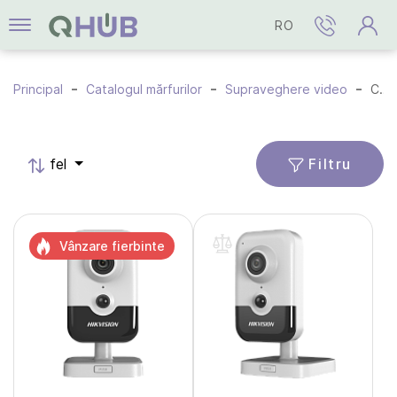
RO
Principal
Catalogul mărfurilor
Supraveghere video
Camere IP
Filtru
fel
Vânzare fierbinte