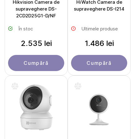
Hikvision Camera de
HiWatch Camera de
supraveghere DS-
supraveghere DS-I214
2CD2D25G1-D/NF
În stoc
Ultimele produse
2.535 lei
1.486 lei
Cumpără
Cumpără