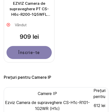
EZVIZ Camera de
supraveghere PT CS-
H6c-R200-1Q5WFL
(H6c G1 3K)
Vândut
909 lei
Înscrie-te
Prețuri pentru Camere IP
Prețuri
Camere IP
pentru
Ezviz Camera de supraveghere CS-H1c-R101-
612 lei
1G2WR (H1c)