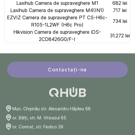
Laxihub Camera de supraveghere M1
682 lei
Laxihub Camera de supraveghere M4(IN1)
717 lei
EZVIZ Camera de supraveghere PT CS-H6c-
734 lei
R105-1L2WF (H6c Pro)
Hikvision Camera de supraveghere iDS-
31.272 lei
2CD8426G0/F-I
Contactați-ne
Mun. Chişinău str. Alexandru Hâjdeu 68
or. Bălți, str. M. Viteazul 65
or. Comrat, str. Fedico 39