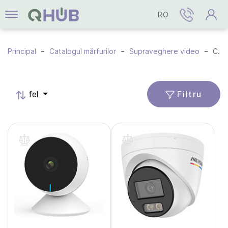
RO
Principal
Catalogul mărfurilor
Supraveghere video
Camere IP
Filtru
fel