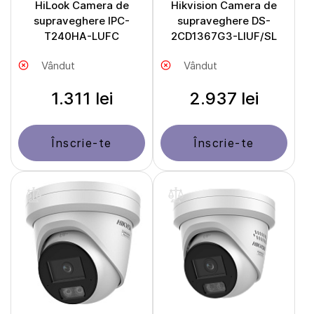
HiLook Camera de
Hikvision Camera de
supraveghere IPC-
supraveghere DS-
T240HA-LUFC
2CD1367G3-LIUF/SL
Vândut
Vândut
1.311 lei
2.937 lei
Înscrie-te
Înscrie-te