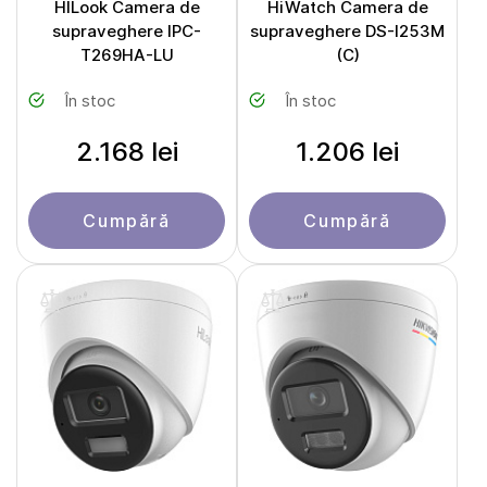
HILook Camera de
HiWatch Camera de
supraveghere IPC-
supraveghere DS-I253M
T269HA-LU
(С)
În stoc
În stoc
2.168 lei
1.206 lei
Cumpără
Cumpără