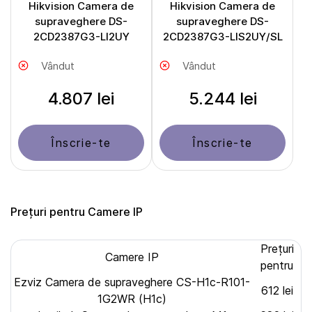
Hikvision Camera de
Hikvision Camera de
supraveghere DS-
supraveghere DS-
2CD2387G3-LI2UY
2CD2387G3-LIS2UY/SL
Vândut
Vândut
4.807 lei
5.244 lei
Înscrie-te
Înscrie-te
Prețuri pentru Camere IP
Prețuri
Camere IP
pentru
Ezviz Camera de supraveghere CS-H1c-R101-
612 lei
1G2WR (H1c)