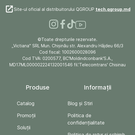
Site-ul oficial al distribuitorului QGROUP
tech.qgroup.md
©Toate drepturile rezervate.
„Victiana" SRL Mun. Chişinău str. Alexandru Hâjdeu 66/3
Cod fiscal: 1002600028096
Cod TVA: 0200577, BC'Moldindconbank'S.A.,
MD17ML000002224132001546 fil.'Telecomtrans' Chisinau
Produse
Informații
Catalog
Blog și Stiri
Promoții
Politica de
confidențialitate
Soluții
Politica de retur si schimb