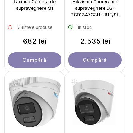
Laxihub Camera de
Hikvision Camera de
supraveghere M1
supraveghere DS-
2CD1347G3H-LIUF/SL
Ultimele produse
În stoc
682 lei
2.535 lei
Cumpără
Cumpără