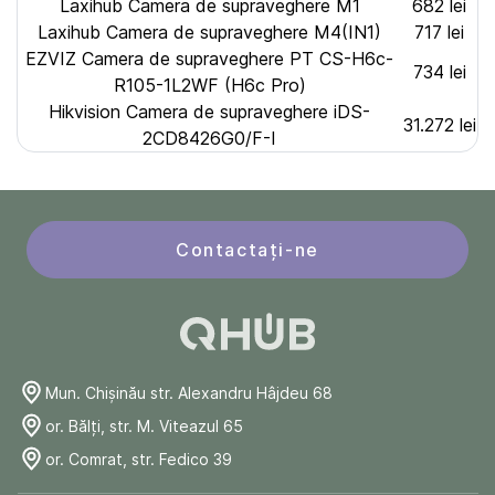
Laxihub Camera de supraveghere M1
682 lei
Laxihub Camera de supraveghere M4(IN1)
717 lei
EZVIZ Camera de supraveghere PT CS-H6c-
734 lei
R105-1L2WF (H6c Pro)
Hikvision Camera de supraveghere iDS-
31.272 lei
2CD8426G0/F-I
Contactați-ne
Mun. Chişinău str. Alexandru Hâjdeu 68
or. Bălți, str. M. Viteazul 65
or. Comrat, str. Fedico 39