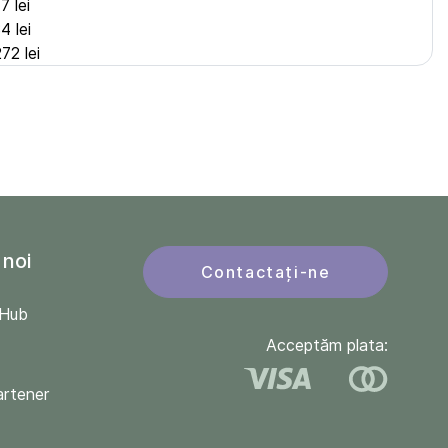
7 lei
4 lei
272 lei
 noi
Contactați-ne
QHub
Acceptăm plata:
artener