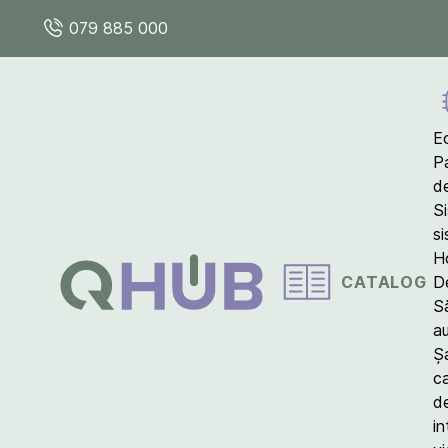
079 885 000
E
P
d
S
s
Ho
CATALOG
D
S
a
Ș
c
d
in