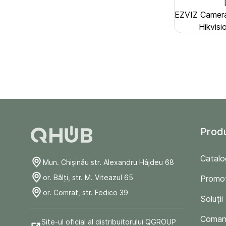
EZVIZ Camer
Hikvis
Prod
Catalo
Mun. Chişinău str. Alexandru Hâjdeu 68
or. Bălți, str. M. Viteazul 65
Promoț
or. Comrat, str. Fedico 39
Soluții
Comand
Site-ul oficial al distribuitorului QGROUP