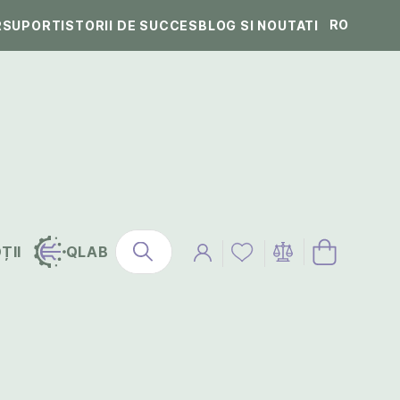
RO
R
SUPORT
ISTORII DE SUCCES
BLOG SI NOUTATI
ȚII
QLAB