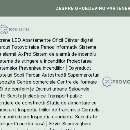
DESPRE QHUB
DEVINO PARTENE
SOLUȚII
crane LED
Apartamente
Oficii
Cântar digital
arcuri Fotovoltaice
Panou informativ
Sisteme
e alarmă AxPro
Sistem de alarmă de incendiu
isteme de stingere a incendiilor
Proiectarea
istemelor
Prevenirea incendiilor | Oxyreduct
teluri
Școli
Parcari
Autostradă
Supermarketuri
PROMO
epozite
Centre comerciale
Centre de formare
ăli de conferințe
Drumuri urbane
Saloanele
uto
Substații electrice
Transport public
antiere de construcții
Stație de alimentare cu
arburant
Inspecția liniilor de transmisie
Centrele
e monitorizare
Inspecția conductei
Securitate
teligentă pentru casă | Ezviz
Supraveghere