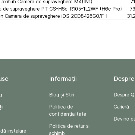
Laxihub Camera de supraveghere M4(IN1)
71
a de supraveghere PT CS-H6c-R105-1L2WF (H6c Pro)
73
ion Camera de supraveghere iDS-2CD8426G0/F-I
31.
use
Informații
Despre
g
Blog și Stiri
Despre 
ii
Politica de
Carieră
confidențialitate
Devino p
Politica de retur si
ă instalare
schimb