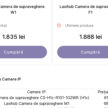
Camera de supraveghere
Laxihub Camera de supra
W1
F1
mitat
Ultimele produse
1.835 lei
1.888 lei
Cumpără
Cumpără
u Camere IP
Camere IP
Prețur
mera de supraveghere CS-H1c-R101-1G2WR (H1c)
61
Laxihub Camera de supraveghere M1
68