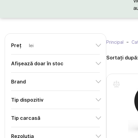
vi
a
Principal
Cat
Preț
lei
Sortați după
Afișează doar în stoc
Brand
Tip dispozitiv
Tip carcasă
Rezoluția