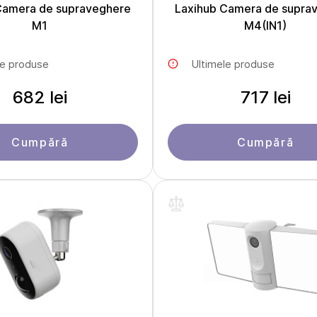
Camera de supraveghere
Laxihub Camera de supra
M1
M4(IN1)
le produse
Ultimele produse
682 lei
717 lei
Cumpără
Cumpără