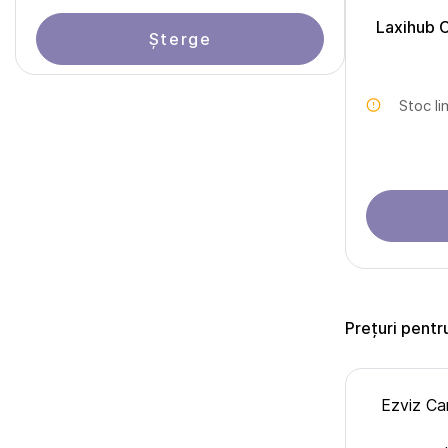
Laxihub 
Șterge
Stoc li
Prețuri pentr
Ezviz Ca