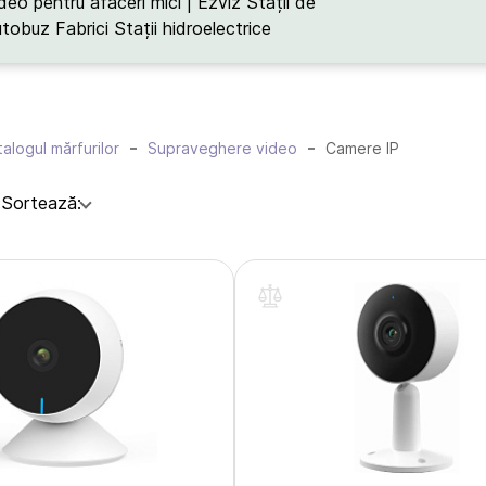
deo pentru afaceri mici | Ezviz
Stații de
utobuz
Fabrici
Stații hidroelectrice
alogul mărfurilor
Supraveghere video
Camere IP
:
Sortează: