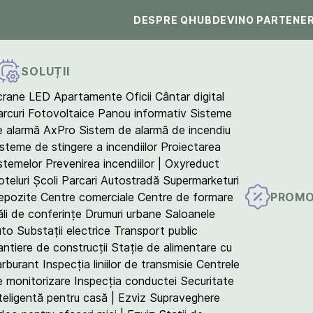
DESPRE QHUB
DEVINO PARTENE
SOLUȚII
crane LED
Apartamente
Oficii
Cântar digital
arcuri Fotovoltaice
Panou informativ
Sisteme
e alarmă AxPro
Sistem de alarmă de incendiu
isteme de stingere a incendiilor
Proiectarea
istemelor
Prevenirea incendiilor | Oxyreduct
teluri
Școli
Parcari
Autostradă
Supermarketuri
PROMO
epozite
Centre comerciale
Centre de formare
ăli de conferințe
Drumuri urbane
Saloanele
uto
Substații electrice
Transport public
antiere de construcții
Stație de alimentare cu
arburant
Inspecția liniilor de transmisie
Centrele
e monitorizare
Inspecția conductei
Securitate
teligentă pentru casă | Ezviz
Supraveghere