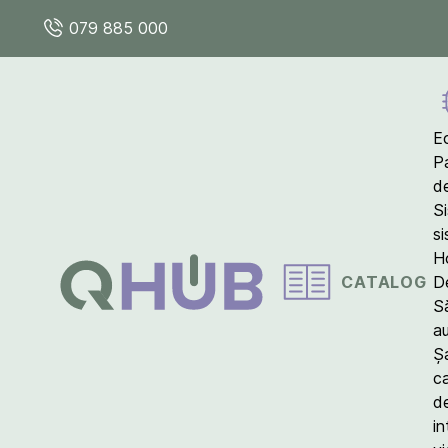
079 885 000
E
P
d
S
s
Ho
CATALOG
D
S
a
Ș
c
d
in