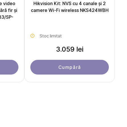
e video
Hikvision Kit: NVS cu 4 canale și 2
ă fir și
camere Wi-Fi wireless NKS424WBH
B3/SP-
Stoc limitat
3.059 lei
Cumpără