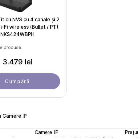
Kit cu NVS cu 4 canale și 2
Fi wireless (Bullet / PT)
NKS424WBPH
le produse
3.479 lei
Cumpără
u Camere IP
Camere IP
Prețur