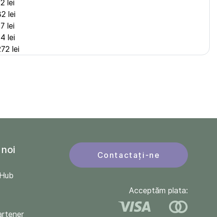
2 lei
2 lei
7 lei
4 lei
272 lei
 noi
Contactați-ne
QHub
Acceptăm plata:
artener