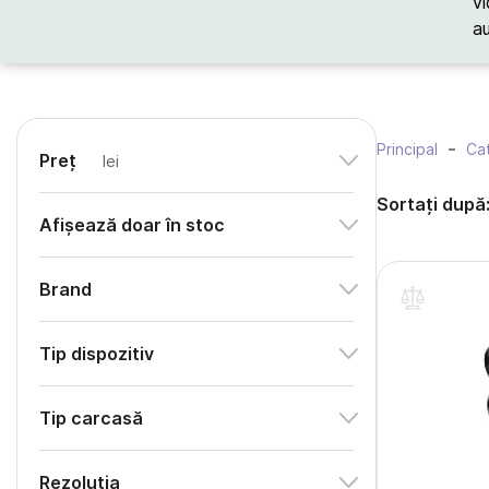
vi
a
Principal
Cat
Preț
lei
Sortați după
Afișează doar în stoc
Brand
Tip dispozitiv
Tip carcasă
Rezoluția