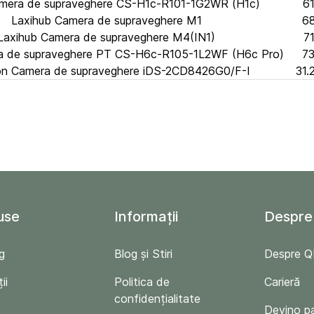
mera de supraveghere CS-H1c-R101-1G2WR (H1c)
61
Laxihub Camera de supraveghere M1
68
Laxihub Camera de supraveghere M4(IN1)
71
a de supraveghere PT CS-H6c-R105-1L2WF (H6c Pro)
73
ion Camera de supraveghere iDS-2CD8426G0/F-I
31.
use
Informații
Despre
g
Blog și Stiri
Despre 
ii
Politica de
Carieră
confidențialitate
Devino p