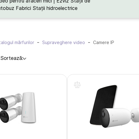
deo pentru afaceri mici | Ezviz
Stații de
utobuz
Fabrici
Stații hidroelectrice
alogul mărfurilor
Supraveghere video
Camere IP
:
Sortează: