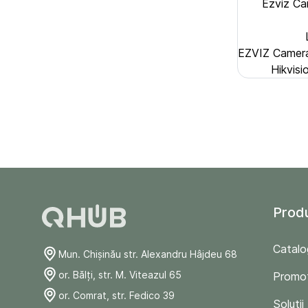
Ezviz Ca
EZVIZ Camer
Hikvis
Prod
Catalo
Mun. Chişinău str. Alexandru Hâjdeu 68
or. Bălți, str. M. Viteazul 65
Promoț
or. Comrat, str. Fedico 39
Soluții