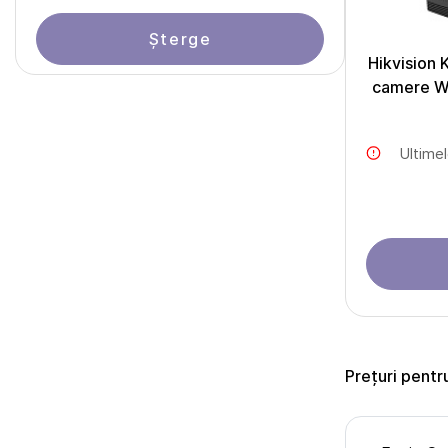
Șterge
Hikvision 
camere Wi-
Ultime
Prețuri pentr