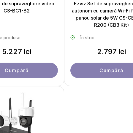
t de supraveghere video
Ezviz Set de supravegher
CS-BC1-B2
autonom cu cameră Wi-Fi făr
panou solar de 5W CS-C
R200 (CB3 Kit)
le produse
În stoc
5.227 lei
2.797 lei
Cumpără
Cumpără