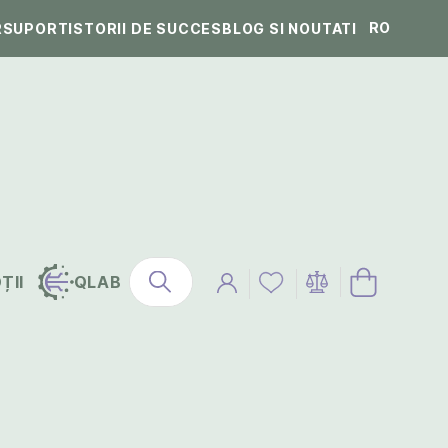
RO
R
SUPORT
ISTORII DE SUCCES
BLOG SI NOUTATI
ȚII
QLAB