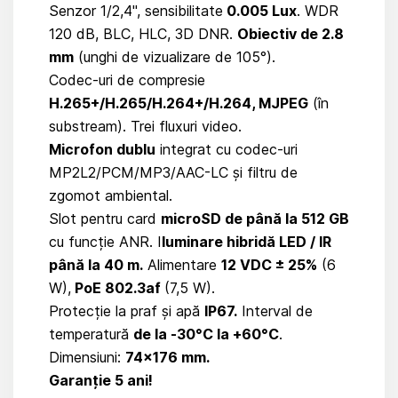
Senzor 1/2,4", sensibilitate
0.005 Lux
. WDR
120 dB, BLC, HLC, 3D DNR.
Obiectiv de 2.8
mm
(unghi de vizualizare de 105°).
Codec-uri de compresie
H.265+/H.265/H.264+/H.264, MJPEG
(în
substream). Trei fluxuri video.
Microfon dublu
integrat cu codec-uri
MP2L2/PCM/MP3/AAC-LC și filtru de
zgomot ambiental.
Slot pentru card
microSD de până la 512 GB
cu funcție ANR. I
luminare hibridă LED / IR
până la 40 m.
Alimentare
12 VDC ± 25%
(6
W),
PoE 802.3af
(7,5 W).
Protecție la praf și apă
IP67.
Interval de
temperatură
de la -30°C la +60°C
.
Dimensiuni:
74×176 mm.
Garanție 5 ani!