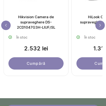
Hikvision Camera de
HiLook Ca
supraveghere DS-
supraveghere IPC-B140HA-
2CD1047G3H-LIUF/SL
LU
În stoc
În stoc
2.532 lei
1.310
Cumpără
Cump