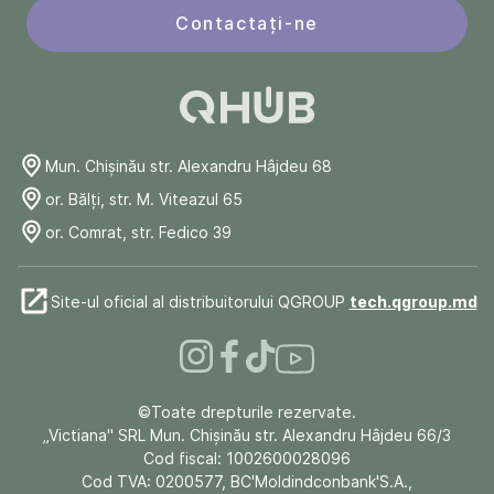
Contactați-ne
Mun. Chişinău str. Alexandru Hâjdeu 68
or. Bălți, str. M. Viteazul 65
or. Comrat, str. Fedico 39
Site-ul oficial al distribuitorului QGROUP
tech.qgroup.md
©Toate drepturile rezervate.
„Victiana" SRL Mun. Chişinău str. Alexandru Hâjdeu 66/3
Cod fiscal: 1002600028096
Cod TVA: 0200577, BC'Moldindconbank'S.A.,