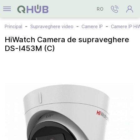
RO
Principal
Supraveghere video
Camere IP
Camere IP Hi
HiWatch Сamera de supraveghere
DS-I453M (C)