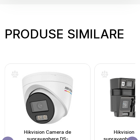
PRODUSE SIMILARE
Hikvision Camera de
Hikvision 
supraveghere DS-
supraveghere va