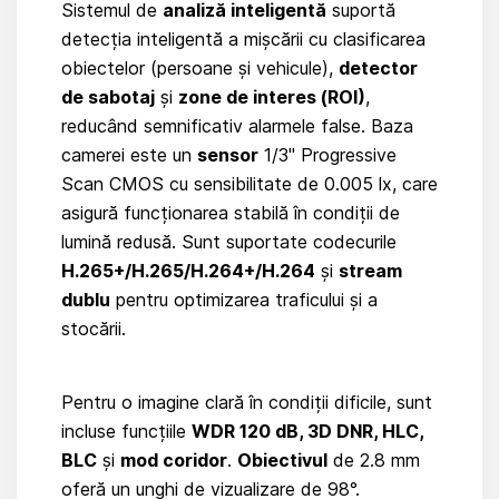
Sistemul de
analiză inteligentă
suportă
detecția inteligentă a mișcării cu clasificarea
obiectelor (persoane și vehicule),
detector
de sabotaj
și
zone de interes (ROI)
,
reducând semnificativ alarmele false. Baza
camerei este un
sensor
1/3" Progressive
Scan CMOS cu sensibilitate de 0.005 lx, care
asigură funcționarea stabilă în condiții de
lumină redusă. Sunt suportate codecurile
H.265+/H.265/H.264+/H.264
și
stream
dublu
pentru optimizarea traficului și a
stocării.
Pentru o imagine clară în condiții dificile, sunt
incluse funcțiile
WDR 120 dB, 3D DNR, HLC,
BLC
și
mod coridor
.
Obiectivul
de 2.8 mm
oferă un unghi de vizualizare de 98°.