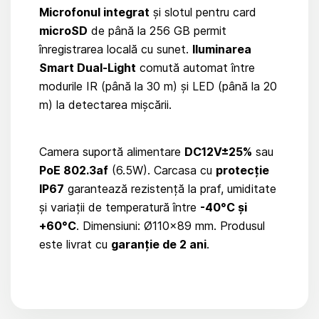
Microfonul integrat
și slotul pentru card
microSD
de până la 256 GB permit
înregistrarea locală cu sunet.
Iluminarea
Smart Dual-Light
comută automat între
modurile IR (până la 30 m) și LED (până la 20
m) la detectarea mișcării.
Camera suportă alimentare
DC12V±25%
sau
PoE 802.3af
(6.5W). Carcasa cu
protecție
IP67
garantează rezistență la praf, umiditate
și variații de temperatură între
-40°C și
+60°C
. Dimensiuni: Ø110×89 mm. Produsul
este livrat cu
garanție de 2 ani
.