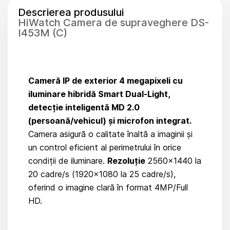
Descrierea produsului
HiWatch Сamera de supraveghere DS-
I453M (C)
Cameră IP de exterior 4 megapixeli cu
iluminare hibridă Smart Dual-Light,
detecție inteligentă MD 2.0
(persoană/vehicul) și microfon integrat.
Camera asigură o calitate înaltă a imaginii și
un control eficient al perimetrului în orice
condiții de iluminare.
Rezoluție
2560×1440 la
20 cadre/s (1920×1080 la 25 cadre/s),
oferind o imagine clară în format 4MP/Full
HD.