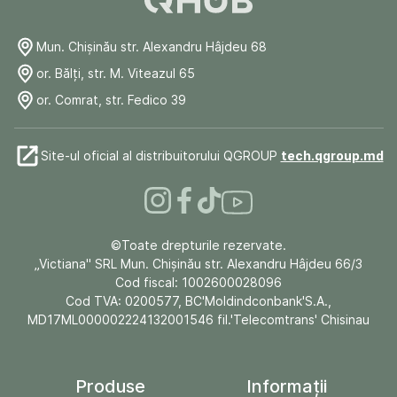
Mun. Chişinău str. Alexandru Hâjdeu 68
or. Bălți, str. M. Viteazul 65
or. Comrat, str. Fedico 39
Site-ul oficial al distribuitorului QGROUP
tech.qgroup.md
©Toate drepturile rezervate.
„Victiana" SRL Mun. Chişinău str. Alexandru Hâjdeu 66/3
Cod fiscal: 1002600028096
Cod TVA: 0200577, BC'Moldindconbank'S.A.,
MD17ML000002224132001546 fil.'Telecomtrans' Chisinau
Produse
Informații