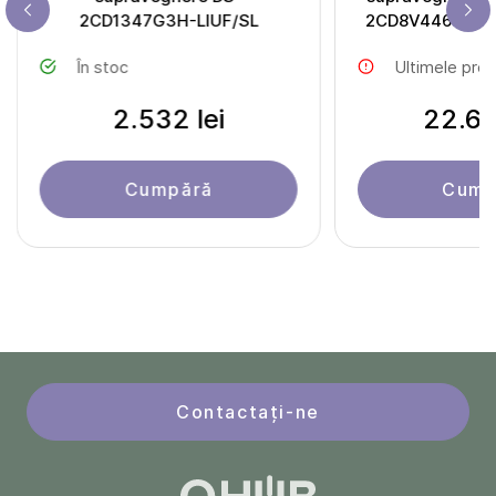
2CD1347G3H-LIUF/SL
2CD8V446G0/X
50/10-
În stoc
Ultimele pro
2.532 lei
22.69
Cumpără
Cump
Contactați-ne