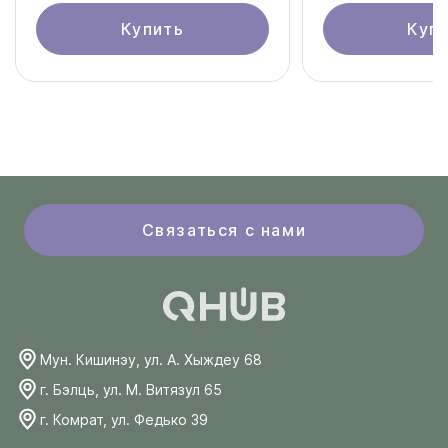
Купить
Куп
Связаться с нами
Мун. Кишинэу, ул. А. Хыждеу 68
г. Бэлць, ул. М. Витязул 65
г. Комрат, ул. Федько 39