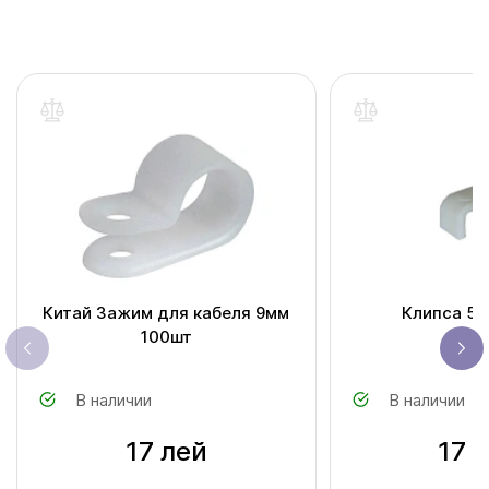
Китай Зажим для кабеля 9мм
Клипса 5м
100шт
В наличии
В наличии
17 лей
17 