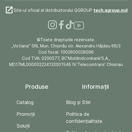
Site-ul oficial al distribuitorului QGROUP
tech.qgroup.md
©Toate drepturile rezervate.
„Victiana" SRL Mun. Chişinău str. Alexandru Hâjdeu 66/3
Cod fiscal: 1002600028096
Cod TVA: 0200577, BC'Moldindconbank'S.A.,
MD17ML000002224132001546 fil.'Telecomtrans' Chisinau
Produse
Informații
Catalog
Blog și Stiri
Promoții
Politica de
confidențialitate
Soluții