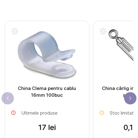
China Clema pentru cablu
China cârlig ine
16mm 100buc
șnur 8
Ultimele produse
Stoc limitat
17 lei
0,17