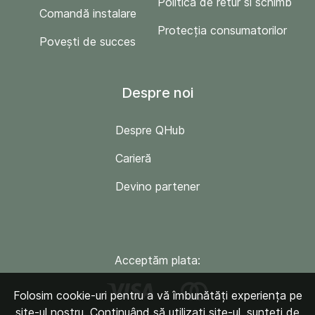
Politica de retur si schimb
Comandă instalare
Protecția consumatorilor
Povești de succes
Despre noi
Despre QHub
Carieră
Devino partener
Acceptăm plata:
Folosim cookie-uri pentru a vă îmbunătăți experiența pe
site-ul nostru. Continuând să utilizați site-ul, sunteți de