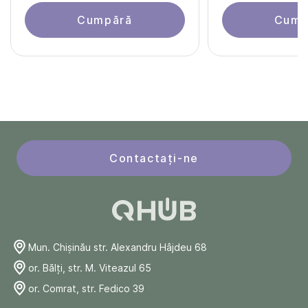
Cumpără
Cump
Contactați-ne
Mun. Chişinău str. Alexandru Hâjdeu 68
or. Bălți, str. M. Viteazul 65
or. Comrat, str. Fedico 39