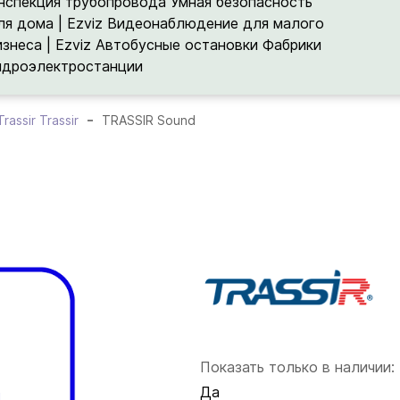
нспекция трубопровода
Умная безопасность
ля дома | Ezviz
Видеонаблюдение для малого
изнеса | Ezviz
Автобусные остановки
Фабрики
идроэлектростанции
Trassir Trassir
TRASSIR Sound
Показать только в наличии:
Да