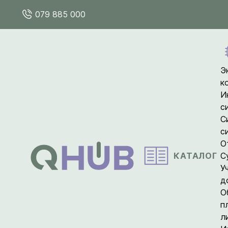
079 885 000
Э
к
И
с
С
с
О
КАТАЛОГ
С
У
д
О
п
л