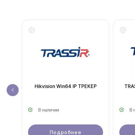
r
Hikvision Win64 IP ТРЕКЕР
TRAS
В наличии
В 
Подробнее