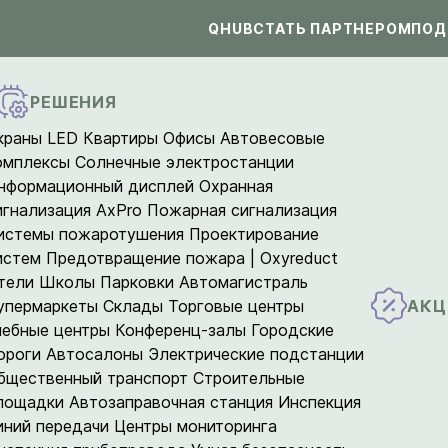
QHUB
СТАТЬ ПАРТНЕРОМ
ПОД
РЕШЕНИЯ
краны LED
Квартиры
Офисы
Автовесовые
омплексы
Солнечные электростанции
нформационный дисплей
Охранная
игнализация AxPro
Пожарная сигнализация
истемы пожаротушения
Проектирование
истем
Предотвращение пожара | Oxyreduct
тели
Школы
Парковки
Автомагистраль
АКЦ
упермаркеты
Склады
Торговые центры
чебные центры
Конференц-залы
Городские
ороги
Автосалоны
Электрические подстанции
бщественный транспорт
Строительные
лощадки
Автозаправочная станция
Инспекция
иний передачи
Центры мониторинга