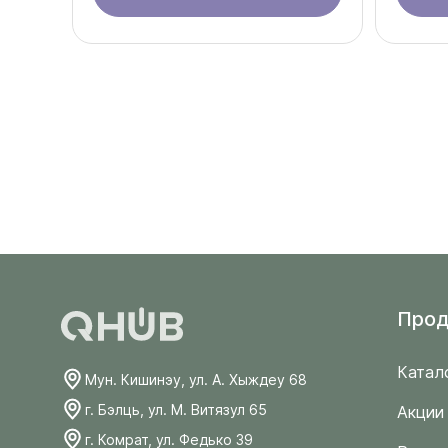
Прод
Катал
Мун. Кишинэу, ул. А. Хыждеу 68
г. Бэлць, ул. М. Витязул 65
Акции
г. Комрат, ул. Федько 39