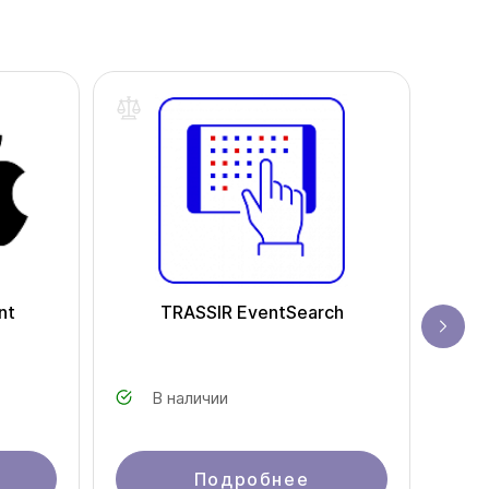
nt
TRASSIR EventSearch
Au
В наличии
Подробнее