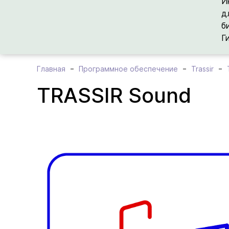
И
д
б
Г
Главная
Программное обеспечение
Trassir
TRASSIR Sound