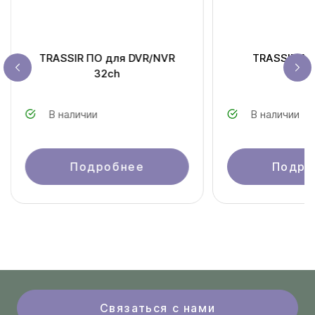
TRASSIR ПО для DVR/NVR
TRASSIR An
32ch
В наличии
В наличии
Подробнее
Подро
Связаться с нами