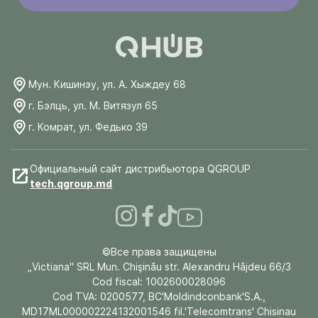
Мун. Кишинэу, ул. А. Хыждеу 68
г. Бэлць, ул. М. Витязул 65
г. Комрат, ул. Федько 39
Официальный сайт дистрибьютора QGROUP
tech.qgroup.md
©Все права защищены
„Victiana" SRL Mun. Chişinău str. Alexandru Hâjdeu 66/3
Cod fiscal: 1002600028096
Cod TVA: 0200577, BC'Moldindconbank'S.A.,
MD17ML000002224132001546 fil.'Telecomtrans' Chisinau