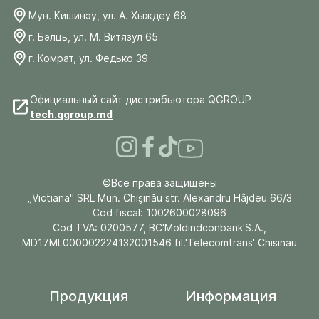
Мун. Кишинэу, ул. А. Хыждеу 68
г. Бэлць, ул. М. Витязул 65
г. Комрат, ул. Федько 39
Официальный сайт дистрибьютора QGROUP
tech.qgroup.md
©Все права защищены
„Victiana" SRL Mun. Chişinău str. Alexandru Hâjdeu 66/3
Cod fiscal: 1002600028096
Cod TVA: 0200577, BC'Moldindconbank'S.A.,
MD17ML000002224132001546 fil.'Telecomtrans' Chisinau
Продукция
Информация