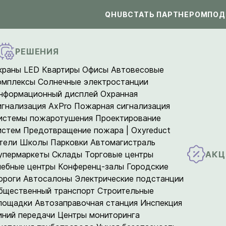
QHUB
СТАТЬ ПАРТНЕРОМ
ПОД
РЕШЕНИЯ
краны LED
Квартиры
Офисы
Автовесовые
омплексы
Солнечные электростанции
нформационный дисплей
Охранная
игнализация AxPro
Пожарная сигнализация
истемы пожаротушения
Проектирование
истем
Предотвращение пожара | Oxyreduct
тели
Школы
Парковки
Автомагистраль
АКЦ
упермаркеты
Склады
Торговые центры
чебные центры
Конференц-залы
Городские
ороги
Автосалоны
Электрические подстанции
бщественный транспорт
Строительные
лощадки
Автозаправочная станция
Инспекция
иний передачи
Центры мониторинга