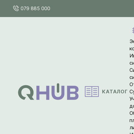
079 885 000
Э
к
И
с
С
с
О
КАТАЛОГ
С
У
д
О
п
л