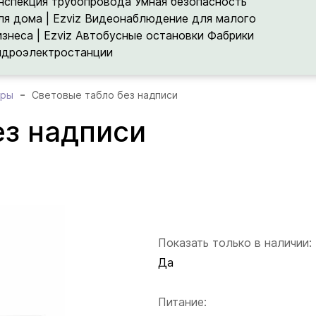
нспекция трубопровода
Умная безопасность
ля дома | Ezviz
Видеонаблюдение для малого
изнеса | Ezviz
Автобусные остановки
Фабрики
идроэлектростанции
оры
Световые табло без надписи
ез надписи
Показать только в наличии:
Да
Питание: