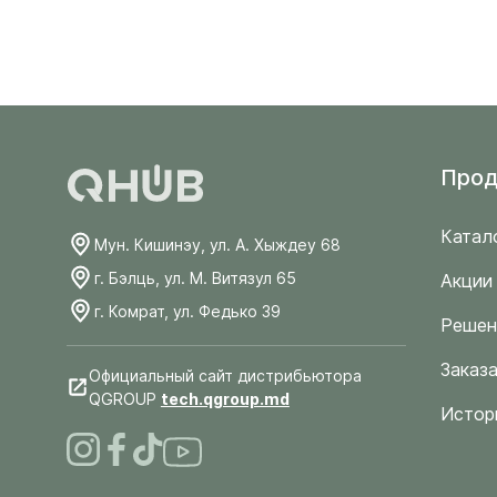
Прод
Катал
Мун. Кишинэу, ул. А. Хыждеу 68
г. Бэлць, ул. М. Витязул 65
Акции
г. Комрат, ул. Федько 39
Решен
Заказа
Официальный сайт дистрибьютора
QGROUP
tech.qgroup.md
Истор