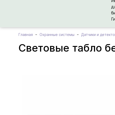
И
д
б
Г
Главная
Охранные системы
Датчики и детект
Световые табло б