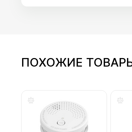
ПОХОЖИЕ ТОВАР
одаж