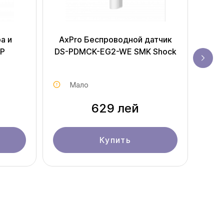
а и
AxPro Беспроводной датчик
AxPr
-P
DS-PDMCK-EG2-WE SMK Shock
Мало
629 лей
Купить