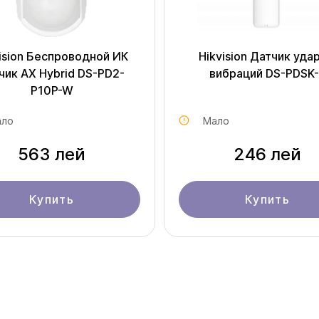
ision Беспроводной ИК
Hikvision Датчик удар
чик AX Hybrid DS-PD2-
вибраций DS-PDSK
P10P-W
ло
Мало
563 лей
246 лей
Купить
Купить