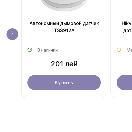
Автономный дымовой датчик
Hikv
5P-
TSS912A
дат
В наличии
Ма
201 лей
Купить