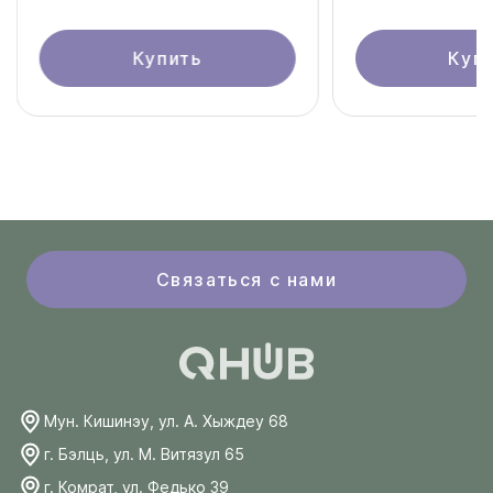
Купить
Куп
Связаться с нами
Мун. Кишинэу, ул. А. Хыждеу 68
г. Бэлць, ул. М. Витязул 65
г. Комрат, ул. Федько 39