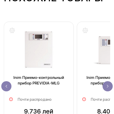
Inim Приемо-контрольный
Inim Приемо-
прибор PREVIDIA-MLG
прибор PRE
Почти распродано
Почти распр
9.736 лей
8.408