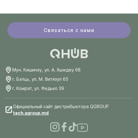
Связаться с нами
Мун. Кишинэу, ул. А. Хыждеу 68
г. Бэлць, ул. М. Витязул 65
г. Комрат, ул. Федько 39
Официальный сайт дистрибьютора QGROUP
tech.qgroup.md