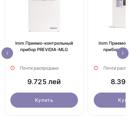
Inim Приемо-контрольный
Inim Приемо-
прибор PREVIDIA-MLG
прибор PRE
Почти распродано
Почти распр
9.725 лей
8.398
Купить
Куп