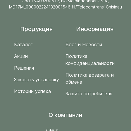
Cod TVA: 0200577, BC'Moldindconbank'S.A.,
MD17ML000002224132001546 fil.'Telecomtrans' Chisinau
Продукция
Информация
Каталог
Блог и Новости
Акции
Политика
конфиденциальности
Решения
Политика возврата и
Заказать установку
обмена
Истории успеха
Защита потребителя
O компании
QHub