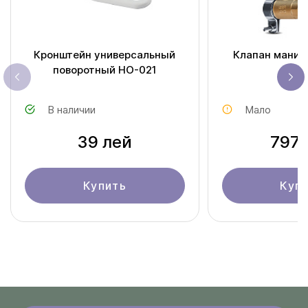
Кронштейн универсальный
Клапан манип
поворотный HO-021
JXS-W
В наличии
Мало
39 лей
797 
Купить
Куп