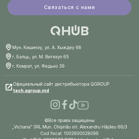
Связаться с нами
Мун. Кишинэу, ул. А. Хыждеу 68
г. Бэлць, ул. М. Витязул 65
г. Комрат, ул. Федько 39
Официальный сайт дистрибьютора QGROUP
tech.qgroup.md
©Все права защищены
„Victiana" SRL Mun. Chişinău str. Alexandru Hâjdeu 66/3
Cod fiscal: 1002600028096