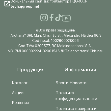
Официальный сайт дистрибьютора QGROUP
tech.qgroup.md
©Все права защищены
„Victiana" SRL Mun. Chişinău str. Alexandru Hâjdeu 66/3
Cod fiscal: 1002600028096
Cod TVA: 0200577, BC'Moldindconbank'S.A.,
MD17ML000002224132001546 fil.'Telecomtrans' Chisinau
Продукция
Информация
Каталог
Блог и Новости
Акции
Политика
конфиденциальности
Решения
Политика возврата и