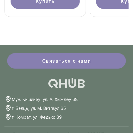
Купить
Куп
Связаться с нами
Мун. Кишинэу, ул. А. Хыждеу 68
г. Бэлць, ул. М. Витязул 65
г. Комрат, ул. Федько 39