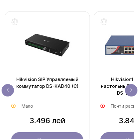
Hikvision SIP Управляемый
Hikvision16
коммутатор DS-KAD40 (С)
настольный PoE
DS-3E031
Мало
Почти распр
3.496 лей
3.846