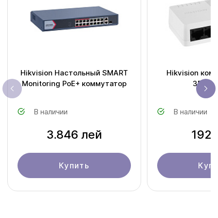
Hikvision Настольный SMART
Hikvision ком
Monitoring PoE+ коммутатор
3E010
В наличии
В наличии
3.846 лей
192 
Купить
Куп