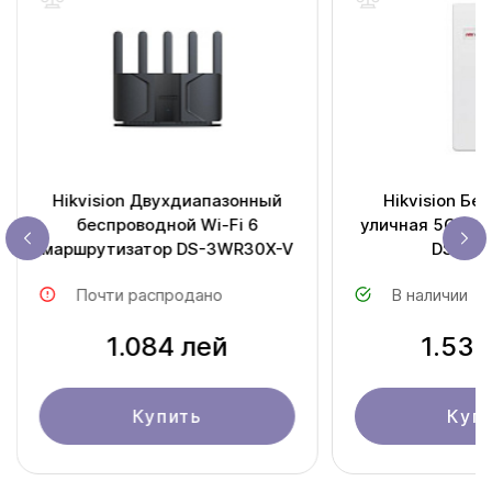
Hikvision Двухдиапазонный
Hikvision Бе
беспроводной Wi-Fi 6
уличная 5Ghz т
маршрутизатор DS-3WR30X-V
DS-3W
Почти распродано
В наличии
1.084 лей
1.538
Купить
Куп