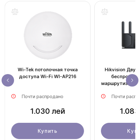
Wi-Tek потолочная точка
Hikvision Дву
доступа Wi-Fi WI-AP216
беспроводной Wi-
маршрутизатор
Почти распродано
Почти распр
1.030 лей
1.083
Купить
Куп