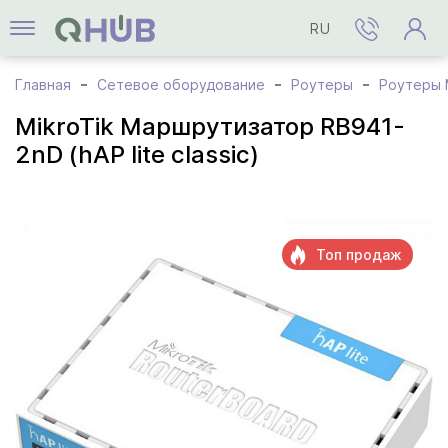
RU
Главная
Сетевое оборудование
Роутеры
Роутеры M
MikroTik Маршрутизатор RB941-
2nD (hAP lite classic)
Топ продаж