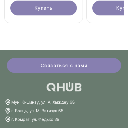
Купить
Куп
Связаться с нами
Мун. Кишинэу, ул. А. Хыждеу 68
г. Бэлць, ул. М. Витязул 65
г. Комрат, ул. Федько 39