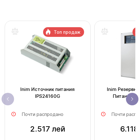
Топ продаж
Inim Источник питания
Inim Резервн
IPS24160G
Питания S
Почти распродано
Почти распр
2.517 лей
6.118