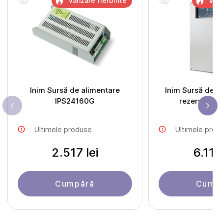
Vânzare fierbinte
Vân
Inim Sursă de alimentare
Inim Sursă de 
IPS24160G
rezervă S
Ultimele produse
Ultimele pro
2.517 lei
6.118
Cumpără
Cump