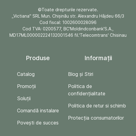
©Toate drepturile rezervate.
„Victiana" SRL Mun. Chişinău str. Alexandru Hâjdeu 66/3
Cod fiscal: 1002600028096
Cod TVA: 0200577, BC'Moldindconbank'S.A.,
MD17ML000002224132001546 fil.'Telecomtrans' Chisinau
Produse
Informații
Catalog
Blog și Stiri
Promoții
Politica de
confidențialitate
Soluții
Politica de retur si schimb
Comandă instalare
Protecția consumatorilor
Povești de succes