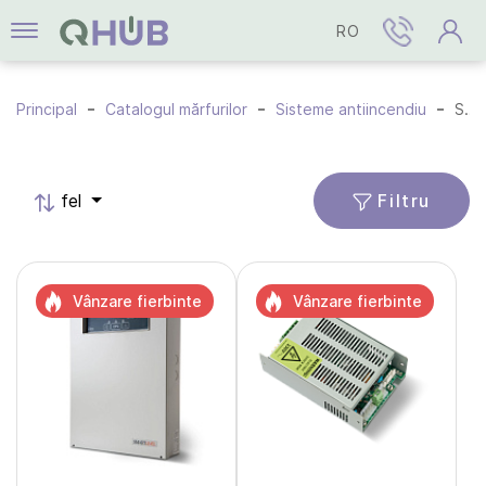
RO
Principal
Catalogul mărfurilor
Sisteme antiincendiu
Surse de alimentare
Filtru
fel
Vânzare fierbinte
Vânzare fierbinte