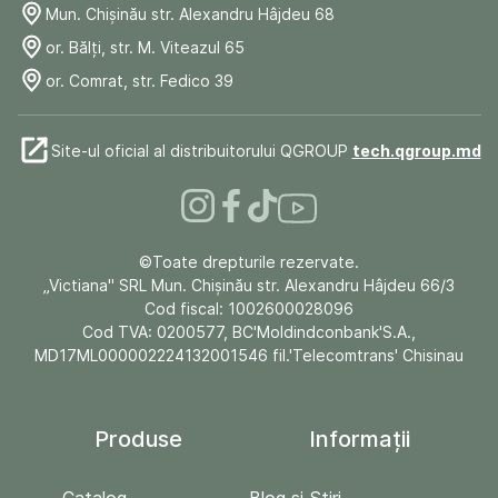
Mun. Chişinău str. Alexandru Hâjdeu 68
or. Bălți, str. M. Viteazul 65
or. Comrat, str. Fedico 39
Site-ul oficial al distribuitorului QGROUP
tech.qgroup.md
©Toate drepturile rezervate.
„Victiana" SRL Mun. Chişinău str. Alexandru Hâjdeu 66/3
Cod fiscal: 1002600028096
Cod TVA: 0200577, BC'Moldindconbank'S.A.,
MD17ML000002224132001546 fil.'Telecomtrans' Chisinau
Produse
Informații