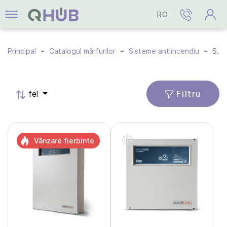
RO
Principal
Catalogul mărfurilor
Sisteme antiincendiu
Surse de alimentare
Filtru
fel
Vânzare fierbinte