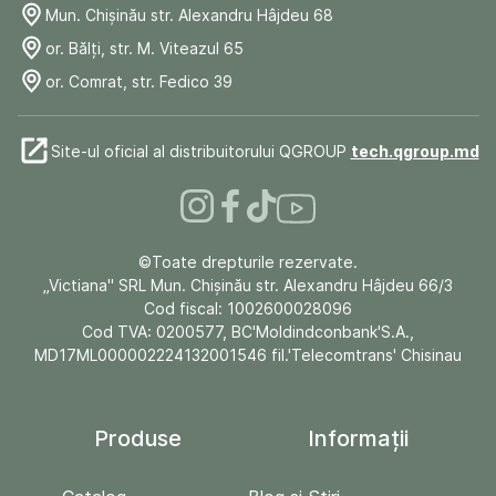
Mun. Chişinău str. Alexandru Hâjdeu 68
or. Bălți, str. M. Viteazul 65
or. Comrat, str. Fedico 39
Site-ul oficial al distribuitorului QGROUP
tech.qgroup.md
©Toate drepturile rezervate.
„Victiana" SRL Mun. Chişinău str. Alexandru Hâjdeu 66/3
Cod fiscal: 1002600028096
Cod TVA: 0200577, BC'Moldindconbank'S.A.,
MD17ML000002224132001546 fil.'Telecomtrans' Chisinau
Produse
Informații