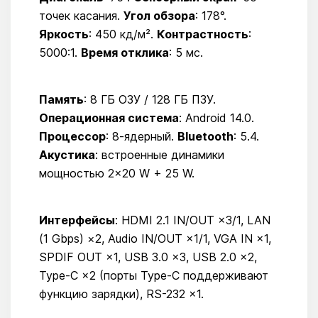
точек касания.
Угол обзора
: 178°.
Яркость
: 450 кд/м².
Контрастность
:
5000:1.
Время отклика
: 5 мс.
Память
: 8 ГБ ОЗУ / 128 ГБ ПЗУ.
Операционная система
: Android 14.0.
Процессор
: 8-ядерный.
Bluetooth
: 5.4.
Акустика
: встроенные динамики
мощностью 2×20 W + 25 W.
Интерфейсы
: HDMI 2.1 IN/OUT ×3/1, LAN
(1 Gbps) ×2, Audio IN/OUT ×1/1, VGA IN ×1,
SPDIF OUT ×1, USB 3.0 ×3, USB 2.0 ×2,
Type-C ×2 (порты Type-C поддерживают
функцию зарядки), RS-232 ×1.