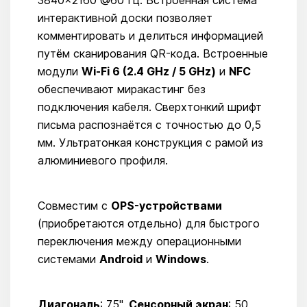
3840×2160 @60 Гц. Встроенная система
интерактивной доски позволяет
комментировать и делиться информацией
путём сканирования QR-кода. Встроенные
модули
Wi-Fi 6 (2.4 GHz / 5 GHz)
и
NFC
обеспечивают миракастинг без
подключения кабеля. Сверхтонкий шрифт
письма распознаётся с точностью до 0,5
мм. Ультратонкая конструкция с рамой из
алюминиевого профиля.
Совместим с
OPS-устройствами
(приобретаются отдельно) для быстрого
переключения между операционными
системами
Android
и
Windows
.
Диагональ
: 75".
Сенсорный экран
: 50