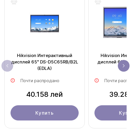
Hikvision Интерактивный
Hikvision Ин
дисплей 65" DS-D5C65RB/B2L
дисплей 65" DS-D5C65RB/B
(EDLA)
(EDL
Почти распродано
Почти распр
40.158 лей
39.28
Купить
Куп