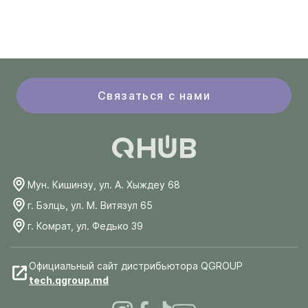
Связаться с нами
Мун. Кишинэу, ул. А. Хыждеу 68
г. Бэлць, ул. М. Витязул 65
г. Комрат, ул. Федько 39
Официальный сайт дистрибьютора QGROUP
tech.qgroup.md