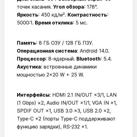
точек касания.
Угол обзора
: 178°.
Яркость
: 450 кд/м².
Контрастность
:
5000:1.
Время отклика
: 5 мс.
Память
: 8 ГБ ОЗУ / 128 ГБ ПЗУ.
Операционная система
: Android 14.0.
Процессор
: 8-ядерный.
Bluetooth
: 5.4.
Акустика
: встроенные динамики
мощностью 2×20 W + 25 W.
Интерфейсы
: HDMI 2.1 IN/OUT ×3/1, LAN
(1 Gbps) ×2, Audio IN/OUT ×1/1, VGA IN ×1,
SPDIF OUT ×1, USB 3.0 ×3, USB 2.0 ×2,
Type-C ×2 (порты Type-C поддерживают
функцию зарядки), RS-232 ×1.