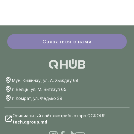
Связаться с нами
Мун. Кишинэу, ул. А. Хыждеу 68
г. Бэлць, ул. М. Витязул 65
г. Комрат, ул. Федько 39
Официальный сайт дистрибьютора QGROUP
tech.qgroup.md