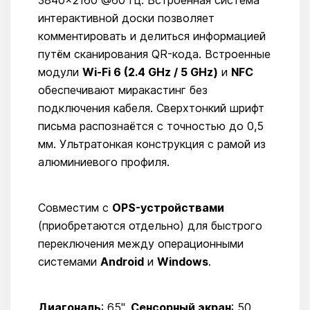
3840×2160 @60 Гц. Встроенная система
интерактивной доски позволяет
комментировать и делиться информацией
путём сканирования QR-кода. Встроенные
модули
Wi-Fi 6 (2.4 GHz / 5 GHz)
и
NFC
обеспечивают миракастинг без
подключения кабеля. Сверхтонкий шрифт
письма распознаётся с точностью до 0,5
мм. Ультратонкая конструкция с рамой из
алюминиевого профиля.
Совместим с
OPS-устройствами
(приобретаются отдельно) для быстрого
переключения между операционными
системами
Android
и
Windows
.
Диагональ
: 65".
Сенсорный экран
: 50