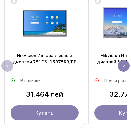
Hikvision Интерактивный
Hikvision Ин
дисплей 75" DS-D5B75RB/EP
дисплей 65" DS-D5C65RB/A
(EDL
В наличии
Почти распр
31.464 лей
32.77
Купить
Куп