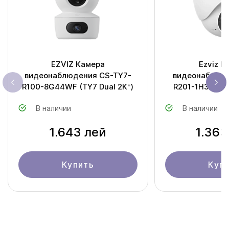
EZVIZ Камера
Ezviz К
видеонаблюдения CS-TY7-
видеонаблюд
R100-8G44WF (TY7 Dual 2K⁺)
R201-1H3EKFL 
В наличии
В наличии
1.643 лей
1.363
Купить
Куп