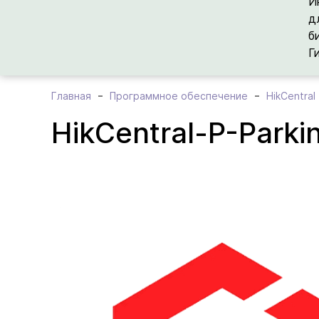
И
д
б
Г
Главная
Программное обеспечение
HikCentral
HikCentral-P-Parki