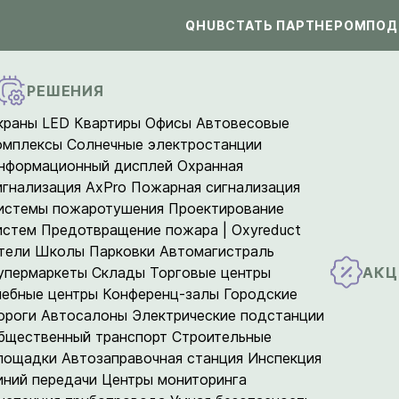
QHUB
СТАТЬ ПАРТНЕРОМ
ПОД
РЕШЕНИЯ
краны LED
Квартиры
Офисы
Автовесовые
омплексы
Солнечные электростанции
нформационный дисплей
Охранная
игнализация AxPro
Пожарная сигнализация
истемы пожаротушения
Проектирование
истем
Предотвращение пожара | Oxyreduct
тели
Школы
Парковки
Автомагистраль
АКЦ
упермаркеты
Склады
Торговые центры
чебные центры
Конференц-залы
Городские
ороги
Автосалоны
Электрические подстанции
бщественный транспорт
Строительные
лощадки
Автозаправочная станция
Инспекция
иний передачи
Центры мониторинга