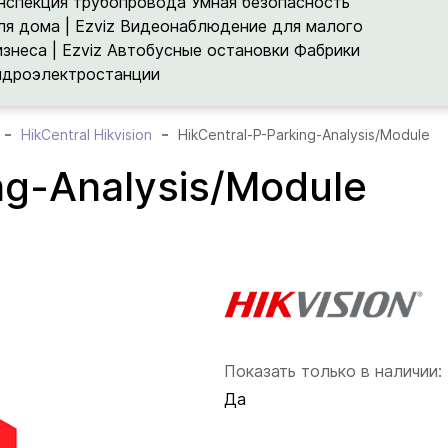
нспекция трубопровода
Умная безопасность
ля дома | Ezviz
Видеонаблюдение для малого
изнеса | Ezviz
Автобусные остановки
Фабрики
идроэлектростанции
HikCentral Hikvision
HikCentral-P-Parking-Analysis/Module
ng-Analysis/Module
Показать только в наличии:
Да