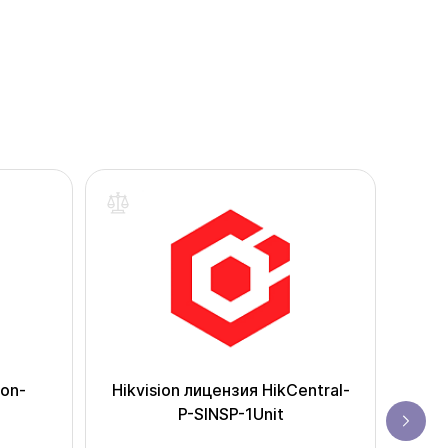
ion-
Hikvision лицензия HikCentral-
Мо
P-SINSP-1Unit
Base