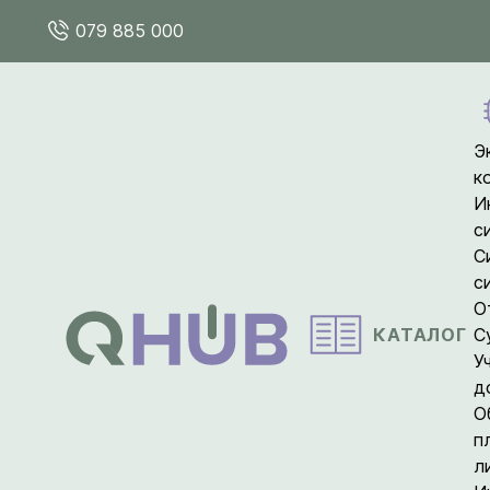
079 885 000
Э
к
И
с
С
с
О
КАТАЛОГ
С
У
д
О
п
л