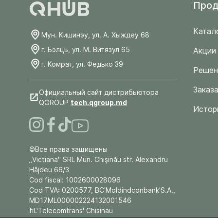
Прод
Катал
Мун. Кишинэу, ул. А. Хыждеу 68
г. Бэлць, ул. М. Витязул 65
Акции
г. Комрат, ул. Федько 39
Решен
Заказа
Официальный сайт дистрибьютора
QGROUP
tech.qgroup.md
Истор
©Все права защищены
„Victiana" SRL Mun. Chişinău str. Alexandru
Hâjdeu 66/3
Cod fiscal: 1002600028096
Cod TVA: 0200577, BC'Moldindconbank'S.A.,
MD17ML000002224132001546
fil.'Telecomtrans' Chisinau