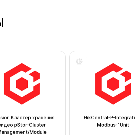
Ы
ision Кластер хранения
HikCentral-P-Integrat
видео pStor-Cluster
Modbus-1Unit
Management/Module