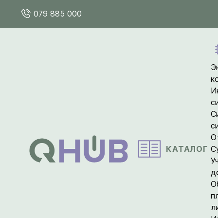
079 885 000
Э
к
И
с
С
с
О
КАТАЛОГ
С
У
д
О
п
л