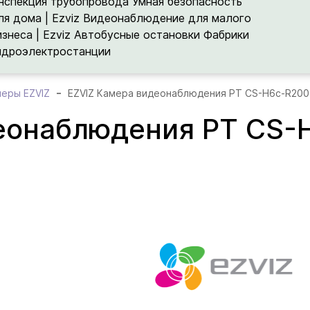
нспекция трубопровода
Умная безопасность
ля дома | Ezviz
Видеонаблюдение для малого
изнеса | Ezviz
Автобусные остановки
Фабрики
идроэлектростанции
меры EZVIZ
EZVIZ Камера видеонаблюдения PT CS-H6c-R200
деонаблюдения PT CS