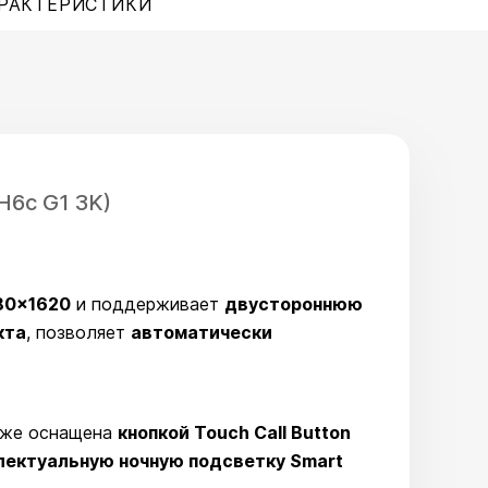
РАКТЕРИСТИКИ
6c G1 3K)
80×1620
и поддерживает
двустороннюю
кта
, позволяет
автоматически
кже оснащена
кнопкой Touch Call Button
лектуальную ночную подсветку Smart