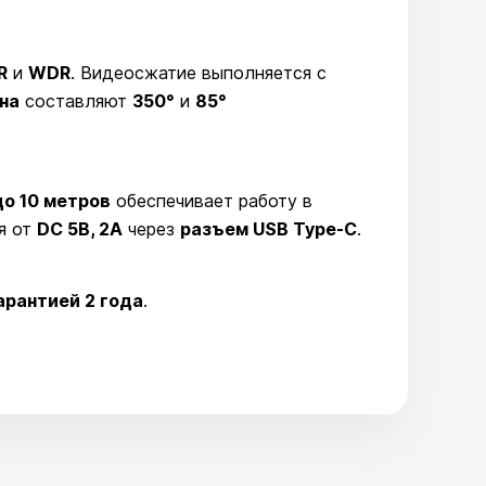
R
и
WDR
. Видеосжатие выполняется с
на
составляют
350°
и
85°
о 10 метров
обеспечивает работу в
я от
DC 5В, 2A
через
разъем USB Type-C
.
арантией 2 года
.