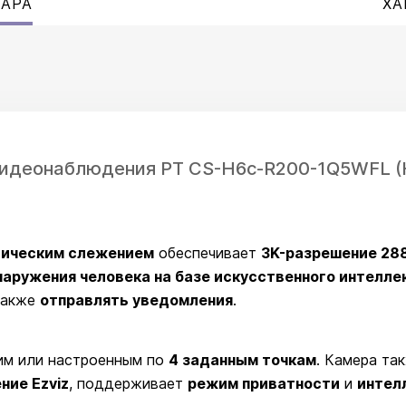
ВАРА
ХА
видеонаблюдения PT CS-H6c-R200-1Q5WFL (H
тическим слежением
обеспечивает
3K-разрешение 28
аружения человека на базе искусственного интелле
 также
отправлять уведомления
.
м или настроенным по
4 заданным точкам
. Камера та
ние Ezviz
, поддерживает
режим приватности
и
интел