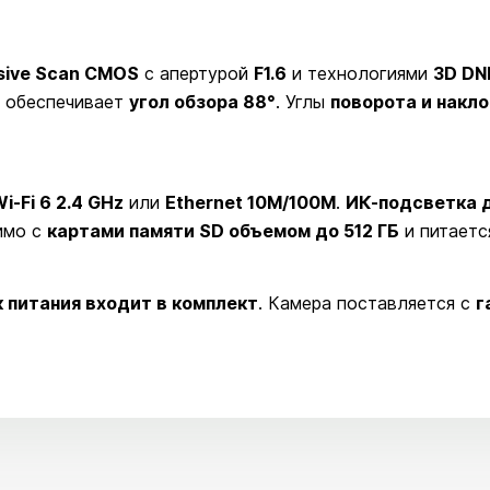
ssive Scan CMOS
с апертурой
F1.6
и технологиями
3D DN
обеспечивает
угол обзора 88°
. Углы
поворота и накло
i-Fi 6 2.4 GHz
или
Ethernet 10M/100M
.
ИК-подсветка д
имо с
картами памяти SD объемом до 512 ГБ
и питаетс
к питания входит в комплект
. Камера поставляется с
г