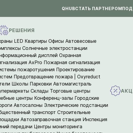
QHUB
СТАТЬ ПАРТНЕРОМ
ПОД
РЕШЕНИЯ
краны LED
Квартиры
Офисы
Автовесовые
омплексы
Солнечные электростанции
нформационный дисплей
Охранная
игнализация AxPro
Пожарная сигнализация
истемы пожаротушения
Проектирование
истем
Предотвращение пожара | Oxyreduct
тели
Школы
Парковки
Автомагистраль
АКЦ
упермаркеты
Склады
Торговые центры
чебные центры
Конференц-залы
Городские
ороги
Автосалоны
Электрические подстанции
бщественный транспорт
Строительные
лощадки
Автозаправочная станция
Инспекция
иний передачи
Центры мониторинга