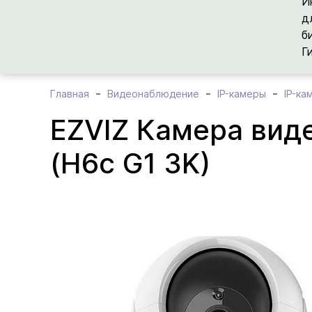
И
д
б
Г
Главная
Видеонаблюдение
IP-камеры
IP-ка
EZVIZ Камера ви
(H6c G1 3K)