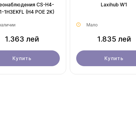
еонаблюдения CS-H4-
Laxihub W1
1-1H3EKFL (H4 POE 2K)
наличии
Мало
1.363 лей
1.835 лей
Купить
Купить