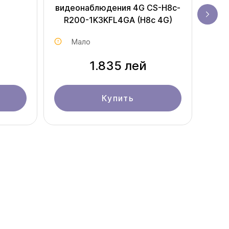
видеонаблюдения 4G CS-H8c-
R200-1K3KFL4GA (H8c 4G)
Мало
1.835 лей
Купить