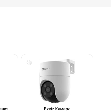
ения
Ezviz Камера