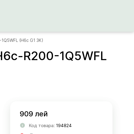
-1Q5WFL (H6c G1 3K)
-H6c-R200-1Q5WFL
909 лей
Код товара:
194824