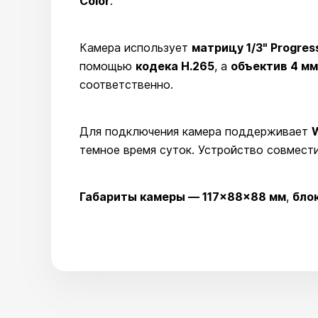
Color
.
Камера использует
матрицу 1/3" Progre
помощью
кодека H.265
, а
объектив 4 мм
соответственно.
Для подключения камера поддерживает
W
темное время суток. Устройство совмест
Габариты камеры — 117×88×88 мм
,
бло