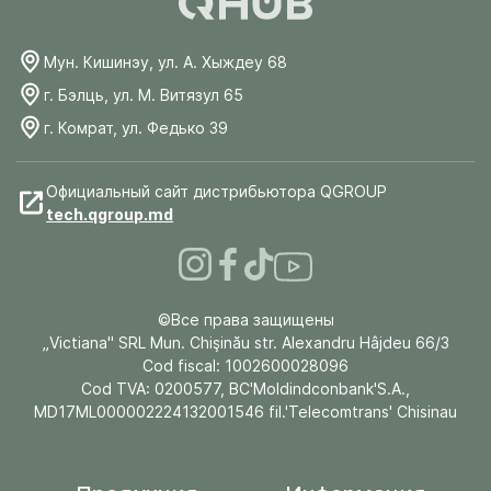
Мун. Кишинэу, ул. А. Хыждеу 68
г. Бэлць, ул. М. Витязул 65
г. Комрат, ул. Федько 39
Официальный сайт дистрибьютора QGROUP
tech.qgroup.md
©Все права защищены
„Victiana" SRL Mun. Chişinău str. Alexandru Hâjdeu 66/3
Cod fiscal: 1002600028096
Cod TVA: 0200577, BC'Moldindconbank'S.A.,
MD17ML000002224132001546 fil.'Telecomtrans' Chisinau