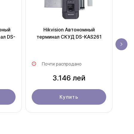
орный
Hikvision Автономный
Hi
ал DS-
терминал СКУД DS-KAS261
Почти распродано
3.146 лей
Купить