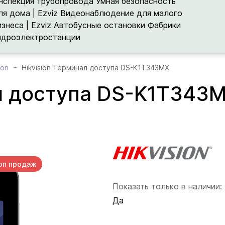
нспекция трубопровода
Умная безопасность
ля дома | Ezviz
Видеонаблюдение для малого
изнеса | Ezviz
Автобусные остановки
Фабрики
идроэлектростанции
ion
Hikvision Терминал доступа DS-K1T343MX
ал доступа DS-K1T343
оп продаж
Показать только в наличии:
Да