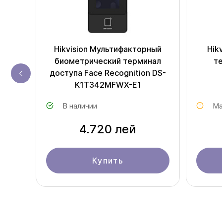
упа
Hikvision Мультифакторный
Hik
биометрический терминал
т
доступа Face Recognition DS-
K1T342MFWX-E1
В наличии
Ма
4.720 лей
Купить