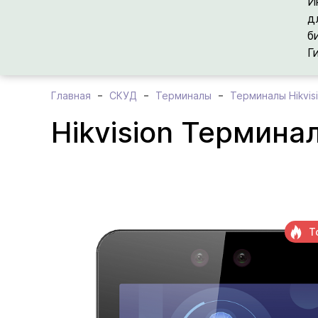
И
д
б
Г
Главная
СКУД
Терминалы
Терминалы Hikvis
Hikvision Термин
Т