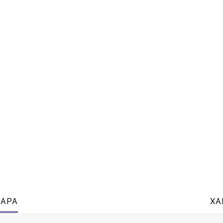
ВАРА
ХА