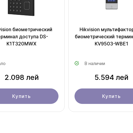
vision биометрический
Hikvision мультифакт
ерминал доступа DS-
биометрический термин
K1T320MWX
KV9503-WBE1
ло
В наличии
2.098 лей
5.594 лей
Купить
Купить