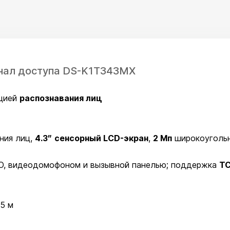
инал доступа DS-K1T343MX
цией
распознавания лиц
ния лиц,
4.3″
сенсорный
LCD-экран
,
2 Мп
широкоугольн
ПО, видеодомофоном и вызывной панелью; поддержка
TC
.5 м