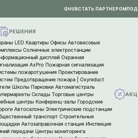
QHUB
СТАТЬ ПАРТНЕРОМ
ПОД
РЕШЕНИЯ
краны LED
Квартиры
Офисы
Автовесовые
омплексы
Солнечные электростанции
нформационный дисплей
Охранная
игнализация AxPro
Пожарная сигнализация
истемы пожаротушения
Проектирование
истем
Предотвращение пожара | Oxyreduct
тели
Школы
Парковки
Автомагистраль
АКЦ
упермаркеты
Склады
Торговые центры
чебные центры
Конференц-залы
Городские
ороги
Автосалоны
Электрические подстанции
бщественный транспорт
Строительные
лощадки
Автозаправочная станция
Инспекция
иний передачи
Центры мониторинга