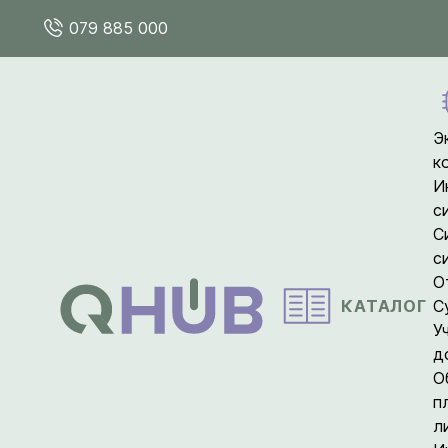
079 885 000
Э
к
И
с
С
с
О
КАТАЛОГ
С
У
д
О
п
л