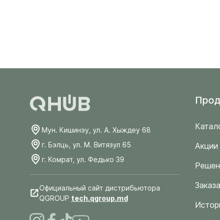
Прод
Катал
Мун. Кишинэу, ул. А. Хыждеу 68
г. Бэлць, ул. М. Витязул 65
Акции
г. Комрат, ул. Федько 39
Решен
Заказа
Официальный сайт дистрибьютора
QGROUP
tech.qgroup.md
Истор