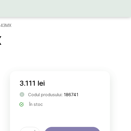
T343MX
X
3.111 lei
Codul produsului:
186741
În stoc