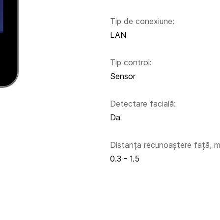
Tip de conexiune:
LAN
Tip control:
Sensor
Detectare facială:
Da
Distanța recunoaștere față, m
0.3 - 1.5