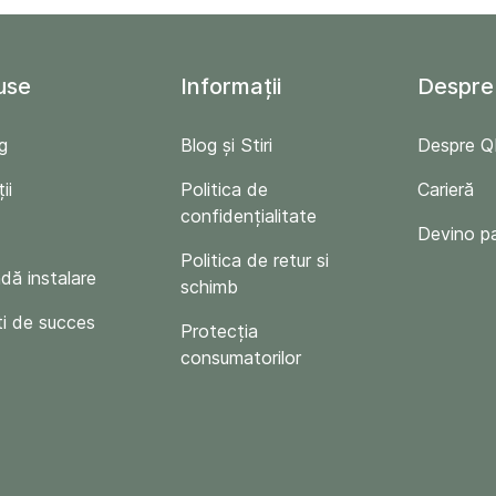
use
Informații
Despre
g
Blog și Stiri
Despre 
ii
Politica de
Carieră
confidențialitate
Devino p
Politica de retur si
ă instalare
schimb
i de succes
Protecția
consumatorilor