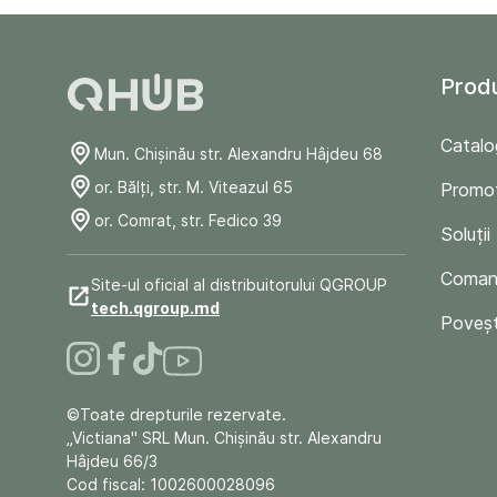
Prod
Catalo
Mun. Chişinău str. Alexandru Hâjdeu 68
or. Bălți, str. M. Viteazul 65
Promoț
or. Comrat, str. Fedico 39
Soluții
Comand
Site-ul oficial al distribuitorului QGROUP
tech.qgroup.md
Poveșt
©Toate drepturile rezervate.
„Victiana" SRL Mun. Chişinău str. Alexandru
Hâjdeu 66/3
Cod fiscal: 1002600028096