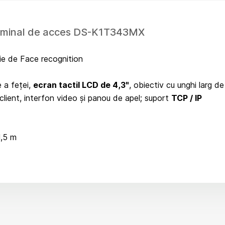
erminal de acces DS-K1T343MX
ie de Face recognition
 a feței,
ecran tactil LCD de 4,3"
, obiectiv cu unghi larg de
lient, interfon video și panou de apel; suport
TCP / IP
1,5 m