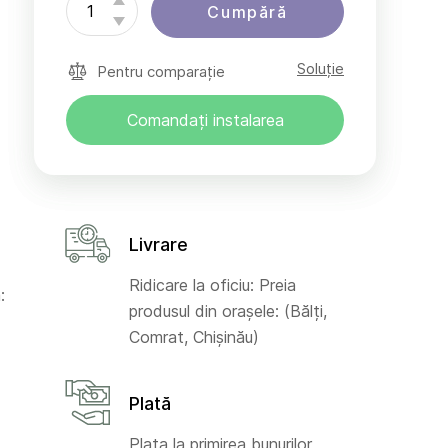
Cumpără
Soluție
Pentru comparație
Comandați instalarea
Livrare
Ridicare la oficiu: Preia
:
produsul din orașele: (Bălți,
Comrat, Chișinău)
Plată
Plata la primirea bunurilor,