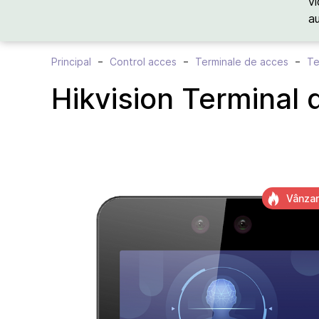
vi
a
Principal
Control acces
Terminale de acces
Te
Hikvision Termina
Vânzar