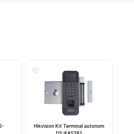
S-
Hikvision Kit Terminal autonom
Hi
DS-KAS261
b