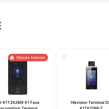
E
Vânzare fierbinte
S-K1T342MX-E1 Face
Hikvision Terminal D
ecognition Terminal
K1TA70MI-T