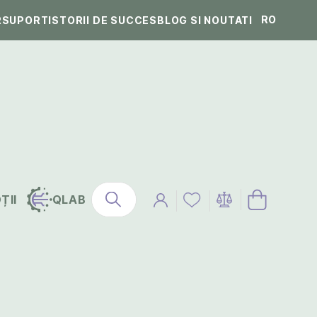
RO
R
SUPORT
ISTORII DE SUCCES
BLOG SI NOUTATI
ȚII
QLAB