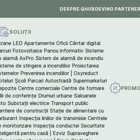
DESPRE QHUB
DEVINO PARTENE
SOLUȚII
crane LED
Apartamente
Oficii
Cântar digital
arcuri Fotovoltaice
Panou informativ
Sisteme
e alarmă AxPro
Sistem de alarmă de incendiu
isteme de stingere a incendiilor
Proiectarea
istemelor
Prevenirea incendiilor | Oxyreduct
teluri
Școli
Parcari
Autostradă
Supermarketuri
PROMO
epozite
Centre comerciale
Centre de formare
ăli de conferințe
Drumuri urbane
Saloanele
uto
Substații electrice
Transport public
antiere de construcții
Stație de alimentare cu
arburant
Inspecția liniilor de transmisie
Centrele
e monitorizare
Inspecția conductei
Securitate
teligentă pentru casă | Ezviz
Supraveghere