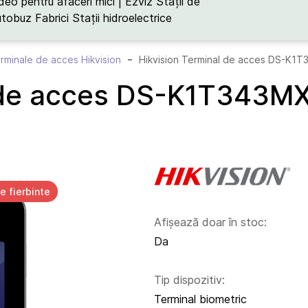
deo pentru afaceri mici | Ezviz
Stații de
utobuz
Fabrici
Stații hidroelectrice
rminale de acces Hikvision
Hikvision Terminal de acces DS-K1
l de acces DS-K1T343M
e fierbinte
Afișează doar în stoc:
Da
Tip dispozitiv:
Terminal biometric