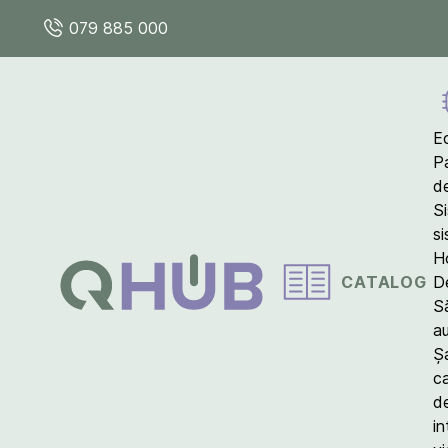
079 885 000
E
P
d
S
s
Ho
CATALOG
D
S
a
Ș
c
d
in