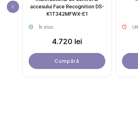
accesului Face Recognition DS-
K1T342MFWX-E1
În stoc
Ul
4.720 lei
Cumpără