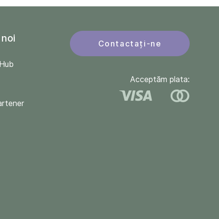
 noi
Contactați-ne
QHub
Acceptăm plata:
artener