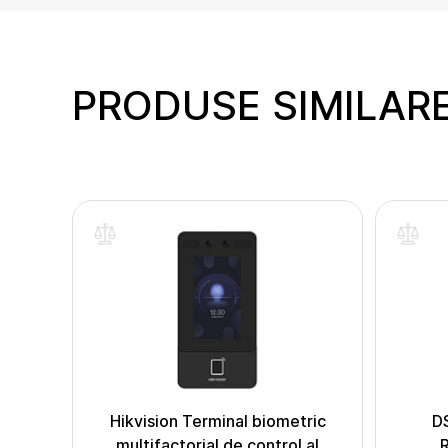
PRODUSE SIMILAR
inte
s DS-
Hikvision Terminal biometric
D
multifactorial de control al
R