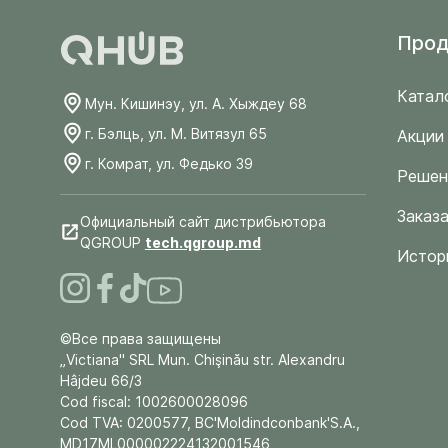
Прод
Катал
Мун. Кишинэу, ул. А. Хыждеу 68
г. Бэлць, ул. М. Витязул 65
Акции
г. Комрат, ул. Федько 39
Решен
Заказа
Официальный сайт дистрибьютора
QGROUP
tech.qgroup.md
Истор
©Все права защищены
„Victiana" SRL Mun. Chişinău str. Alexandru
Hâjdeu 66/3
Cod fiscal: 1002600028096
Cod TVA: 0200577, BC'Moldindconbank'S.A.,
MD17ML000002224132001546