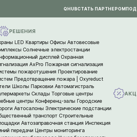
QHUB
СТАТЬ ПАРТНЕРОМ
ПОД
РЕШЕНИЯ
краны LED
Квартиры
Офисы
Автовесовые
омплексы
Солнечные электростанции
нформационный дисплей
Охранная
игнализация AxPro
Пожарная сигнализация
истемы пожаротушения
Проектирование
истем
Предотвращение пожара | Oxyreduct
тели
Школы
Парковки
Автомагистраль
АКЦ
упермаркеты
Склады
Торговые центры
чебные центры
Конференц-залы
Городские
ороги
Автосалоны
Электрические подстанции
бщественный транспорт
Строительные
лощадки
Автозаправочная станция
Инспекция
иний передачи
Центры мониторинга