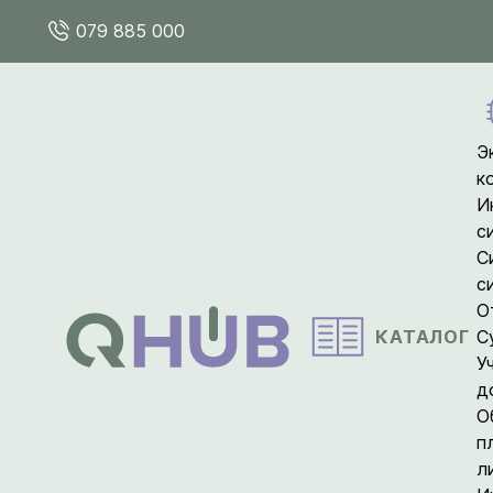
079 885 000
Э
к
И
с
С
с
О
КАТАЛОГ
С
У
д
О
п
л