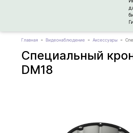
И
д
б
Г
Главная
Видеонаблюдение
Аксессуары
Спе
Специальный крон
DM18