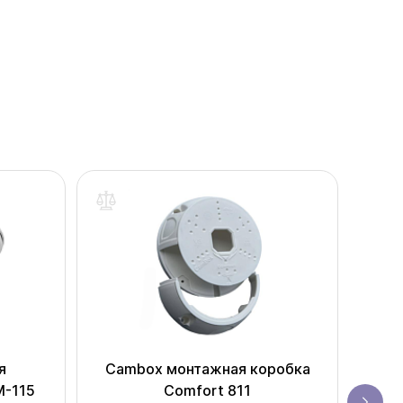
я
Cambox монтажная коробка
Cam
M-115
Comfort 811