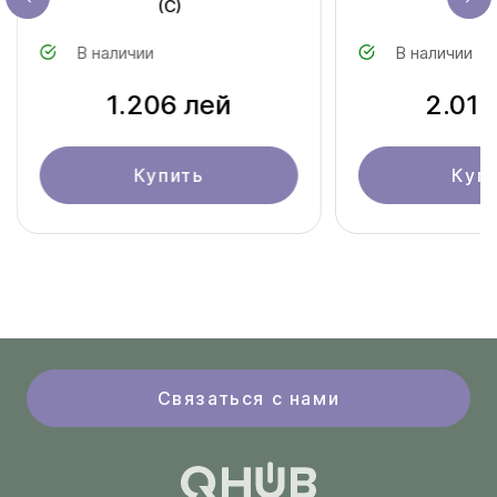
(С)
(D
В наличии
В наличии
1.206 лей
2.010
Купить
Куп
Связаться с нами