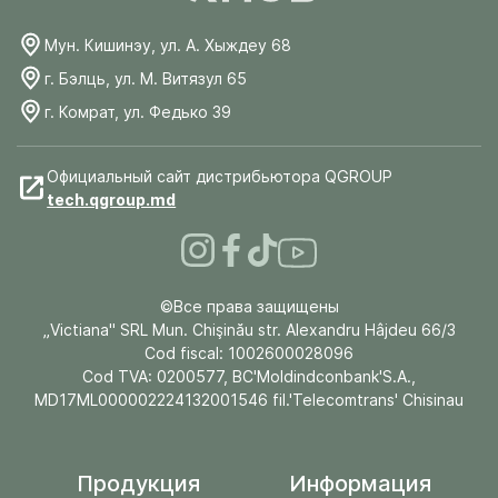
Мун. Кишинэу, ул. А. Хыждеу 68
г. Бэлць, ул. М. Витязул 65
г. Комрат, ул. Федько 39
Официальный сайт дистрибьютора QGROUP
tech.qgroup.md
©Все права защищены
„Victiana" SRL Mun. Chişinău str. Alexandru Hâjdeu 66/3
Cod fiscal: 1002600028096
Cod TVA: 0200577, BC'Moldindconbank'S.A.,
MD17ML000002224132001546 fil.'Telecomtrans' Chisinau
Продукция
Информация