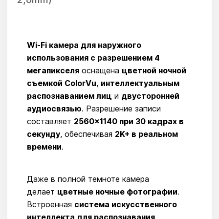
Wi-Fi камера для наружного
использования с разрешением 4
мегапикселя
оснащена
цветной ночной
съемкой ColorVu
,
интеллектуальным
распознаванием лиц
и
двусторонней
аудиосвязью
. Разрешение записи
составляет
2560×1140 при 30 кадрах в
секунду
, обеспечивая
2K+ в реальном
времени
.
Даже в полной темноте камера
делает
цветные ночные фотографии
.
Встроенная
система искусственного
интеллекта для распознавания