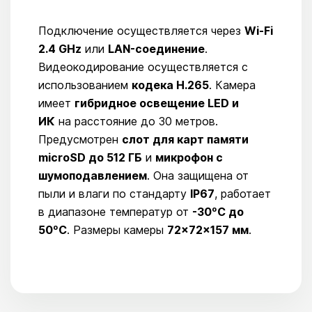
Подключение осуществляется через
Wi-Fi
2.4 GHz
или
LAN-соединение
.
Видеокодирование осуществляется с
использованием
кодека H.265
. Камера
имеет
гибридное освещение LED и
ИК
на расстояние до 30 метров.
Предусмотрен
слот для карт памяти
microSD до 512 ГБ
и
микрофон с
шумоподавлением
. Она защищена от
пыли и влаги по стандарту
IP67
, работает
в диапазоне температур от
-30ºC до
50ºC
. Размеры камеры
72×72×157 мм
.