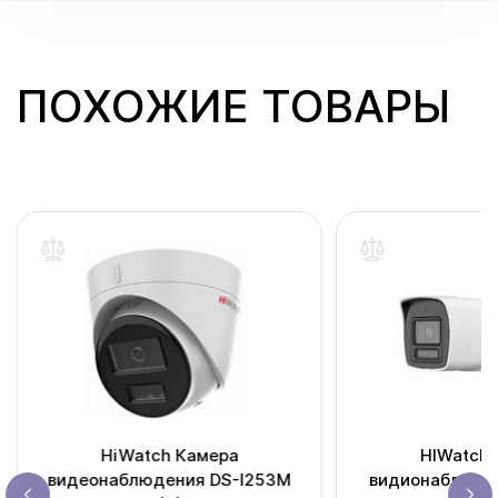
ПОХОЖИЕ ТОВАРЫ
HiWatch Камера
HIWatch 
видеонаблюдения DS-I253M
видионаблюден