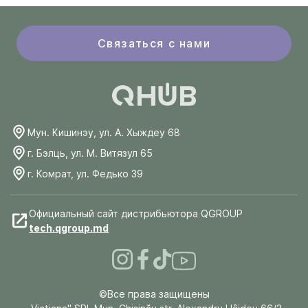
Связаться с нами
Мун. Кишинэу, ул. А. Хыждеу 68
г. Бэлць, ул. М. Витязул 65
г. Комрат, ул. Федько 39
Официальный сайт дистрибьютора QGROUP
tech.qgroup.md
©Все права защищены