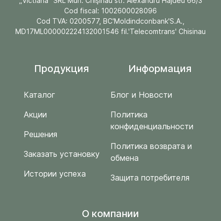
„Victiana" SRL Mun. Chişinău str. Alexandru Hâjdeu 66/3
Cod fiscal: 1002600028096
Cod TVA: 0200577, BC'Moldindconbank'S.A.,
MD17ML000002224132001546 fil.'Telecomtrans' Chisinau
Продукция
Информация
Каталог
Блог и Новости
Акции
Политика
конфиденциальности
Решения
Политика возврата и
Заказать установку
обмена
Истории успеха
Защита потребителя
O компании