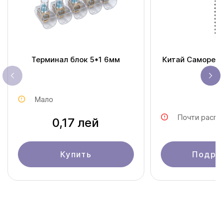
Терминал блок 5*1 6мм
Китай Саморезы
дер
Мало
Почти распр
0,17 лей
Купить
Подро