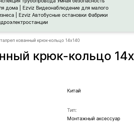
нспекция трубопровода
Умная безопасность
ля дома | Ezviz
Видеонаблюдение для малого
изнеса | Ezviz
Автобусные остановки
Фабрики
идроэлектростанции
 талреп кованный крюк-кольцо 14х140
анный крюк-кольцо 14
Китай
Тип:
Монтажный аксессуар