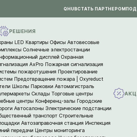
QHUB
СТАТЬ ПАРТНЕРОМ
ПОД
РЕШЕНИЯ
краны LED
Квартиры
Офисы
Автовесовые
омплексы
Солнечные электростанции
нформационный дисплей
Охранная
игнализация AxPro
Пожарная сигнализация
истемы пожаротушения
Проектирование
истем
Предотвращение пожара | Oxyreduct
тели
Школы
Парковки
Автомагистраль
АКЦ
упермаркеты
Склады
Торговые центры
чебные центры
Конференц-залы
Городские
ороги
Автосалоны
Электрические подстанции
бщественный транспорт
Строительные
лощадки
Автозаправочная станция
Инспекция
иний передачи
Центры мониторинга