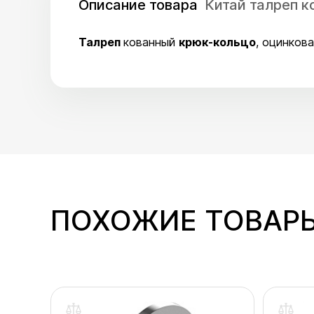
Описание товара
Китай талреп к
Талреп
кованный
крюк-кольцо
, оцинков
ПОХОЖИЕ ТОВАР