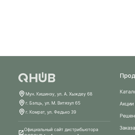
Прод
Катал
Мун. Кишинэу, ул. А. Хыждеу 68
г. Бэлць, ул. М. Витязул 65
Акции
г. Комрат, ул. Федько 39
Решен
Заказа
Официальный сайт дистрибьютора