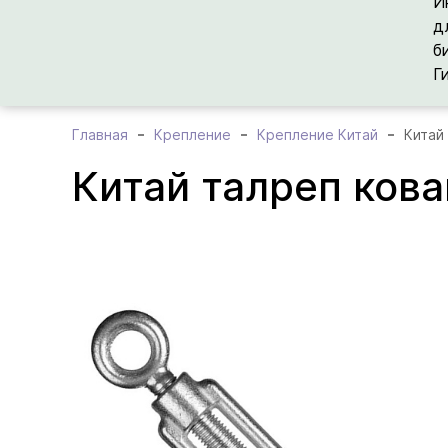
И
д
б
Г
Главная
Крепление
Крепление Китай
Китай
Китай талреп ков