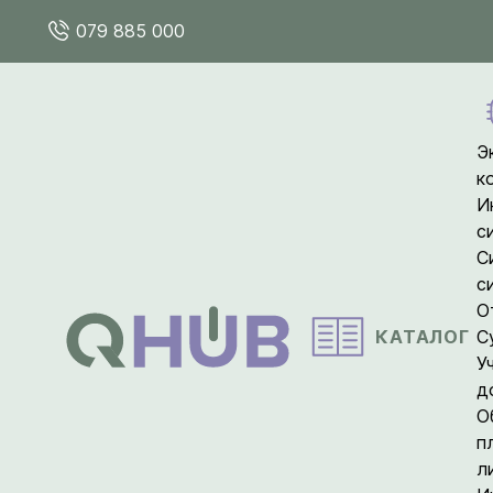
079 885 000
Э
к
И
с
С
с
О
КАТАЛОГ
С
У
д
О
п
л