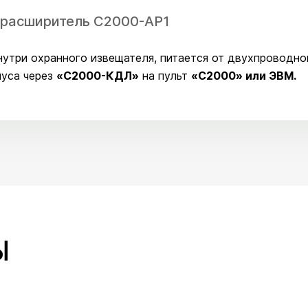
й расширитель С2000-АР1
нутри охранного извещателя, питается от двухпроводно
пуса через
«С2000-КДЛ»
на пульт
«С2000» или ЭВМ.
Ы