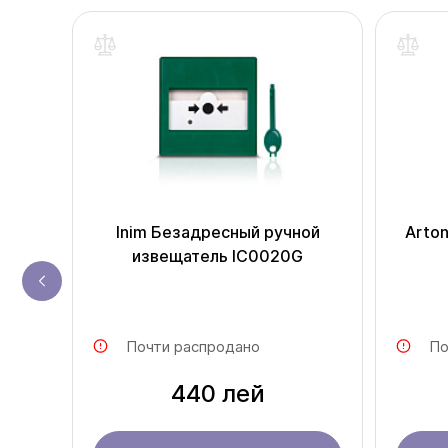
одаж
ель
Inim Безадресный ручной
Arton
извещатель IC0020G
Почти распродано
По
440 лей