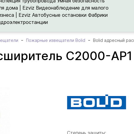
нспекция трубопровода
Умная безопасность
ля дома | Ezviz
Видеонаблюдение для малого
изнеса | Ezviz
Автобусные остановки
Фабрики
идроэлектростанции
вещатели
Пожарные извещатели Bolid
Bolid адресный ра
асширитель С2000-АР1
Степень защиты: