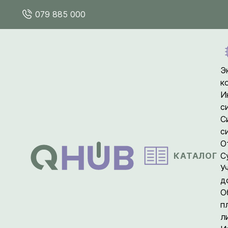
079 885 000
Э
к
И
с
С
с
О
КАТАЛОГ
С
У
д
О
п
л