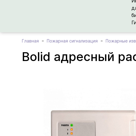
И
д
б
Г
Главная
Пожарная сигнализация
Пожарные из
Bolid адресный р