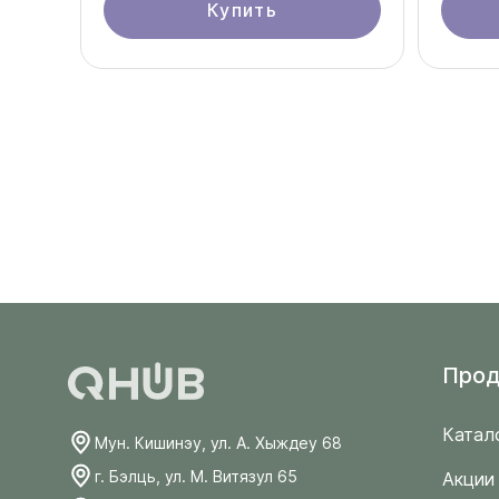
Купить
Прод
Катал
Мун. Кишинэу, ул. А. Хыждеу 68
г. Бэлць, ул. М. Витязул 65
Акции