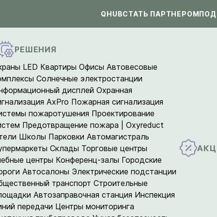
QHUB
СТАТЬ ПАРТНЕРОМ
ПОД
РЕШЕНИЯ
краны LED
Квартиры
Офисы
Автовесовые
омплексы
Солнечные электростанции
нформационный дисплей
Охранная
игнализация AxPro
Пожарная сигнализация
истемы пожаротушения
Проектирование
истем
Предотвращение пожара | Oxyreduct
тели
Школы
Парковки
Автомагистраль
АКЦ
упермаркеты
Склады
Торговые центры
чебные центры
Конференц-залы
Городские
ороги
Автосалоны
Электрические подстанции
бщественный транспорт
Строительные
лощадки
Автозаправочная станция
Инспекция
иний передачи
Центры мониторинга