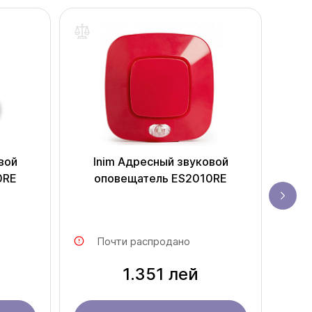
вой
Inim Адресный звуковой
I
0RE
оповещатель ES2010RE
зву
Почти распродано
1.351 лей