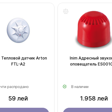
 Тепловой датчик Arton
Inim Адресный звуко
FTL-A2
оповещатель ES001
чти распродано
В наличии
59 лей
1.958 лей