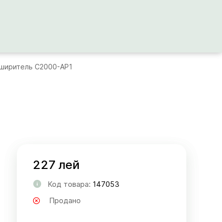
сширитель С2000-АР1
227 лей
Код товара:
147053
Продано