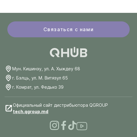
Связаться с нами
Мун. Кишинэу, ул. А. Хыждеу 68
г. Бэлць, ул. М. Витязул 65
г. Комрат, ул. Федько 39
Официальный сайт дистрибьютора QGROUP
tech.qgroup.md