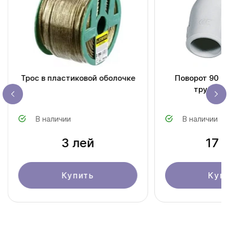
Трос в пластиковой оболочке
Поворот 90 г
труб ПВХ
В наличии
В наличии
3 лей
17 
Купить
Куп